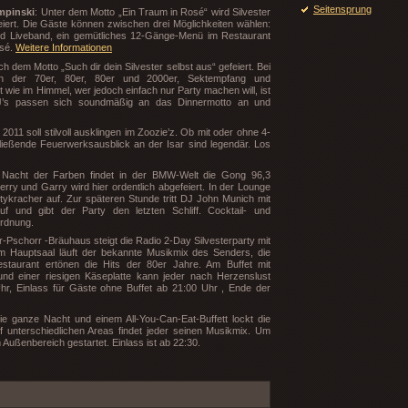
Seitensprung
empinski
: Unter dem Motto „Ein Traum in Rosé“ wird Silvester
eiert. Die Gäste können zwischen drei Möglichkeiten wählen:
nd Liveband, ein gemütliches 12-Gänge-Menü im Restaurant
osé.
Weitere Informationen
h dem Motto „Such dir dein Silvester selbst aus“ gefeiert. Bei
rn der 70er, 80er, 80er und 2000er, Sektempfang und
t wie im Himmel, wer jedoch einfach nur Party machen will, ist
DJ’s passen sich soundmäßig an das Dinnermotto an und
 2011 soll stilvoll ausklingen im Zoozie’z. Ob mit oder ohne 4-
ießende Feuerwerksausblick an der Isar sind legendär. Los
 Nacht der Farben findet in der BMW-Welt die Gong 96,3
Gerry und Garry wird hier ordentlich abgefeiert. In der Lounge
kracher auf. Zur späteren Stunde tritt DJ John Munich mit
 und gibt der Party den letzten Schliff. Cocktail- und
ordnung.
r-Pschorr -Bräuhaus steigt die Radio 2-Day Silvesterparty mit
Im Hauptsaal läuft der bekannte Musikmix des Senders, die
estaurant ertönen die Hits der 80er Jahre. Am Buffet mit
und einer riesigen Käseplatte kann jeder nach Herzenslust
hr, Einlass für Gäste ohne Buffet ab 21:00 Uhr , Ende der
die ganze Nacht und einem All-You-Can-Eat-Buffett lockt die
 unterschiedlichen Areas findet jeder seinen Musikmix. Um
 Außenbereich gestartet. Einlass ist ab 22:30.