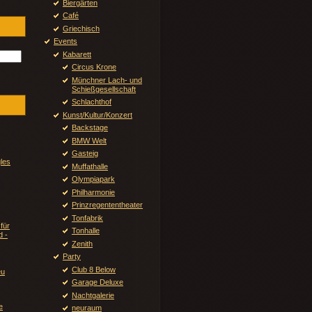
Biergärten
Café
Griechisch
Events
Kabarett
Circus Krone
Münchner Lach- und
Schießgesellschaft
Schlachthof
Kunst/Kultur/Konzert
Backstage
BMW Welt
Gasteig
gles
Muffathalle
Olympiapark
Philharmonie
Prinzregententheater
Tonfabrik
für
Tonhalle
d -
Zenith
Party
Club 8 Below
u
Garage Deluxe
Nachtgalerie
e
neuraum