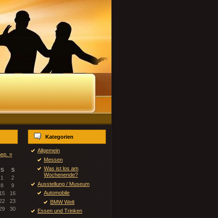
Kategorien
Allgemein
ep. »
Messen
Was ist los am
S
S
Wochenende?
1
2
Ausstellung / Museum
8
9
Automobile
15
16
22
23
BMW Welt
29
30
Essen und Trinken