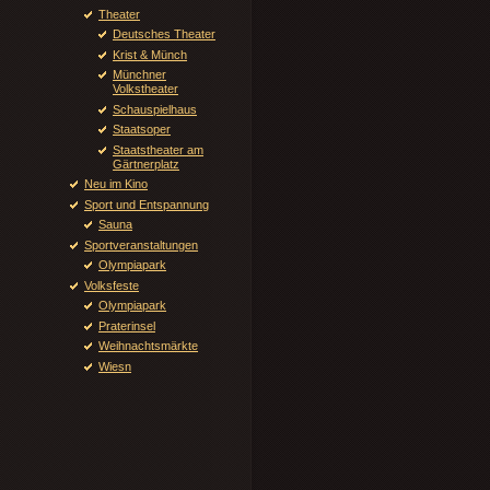
Theater
Deutsches Theater
Krist & Münch
Münchner
Volkstheater
Schauspielhaus
Staatsoper
Staatstheater am
Gärtnerplatz
Neu im Kino
Sport und Entspannung
Sauna
Sportveranstaltungen
Olympiapark
Volksfeste
Olympiapark
Praterinsel
Weihnachtsmärkte
Wiesn