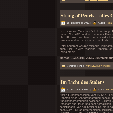
String of Pearls – alles 
18. Dezember 2011 |
Autor:
Redak
Das bekannte Münchner Vokaltrio String of
Bühne. Seit 2011 sind sie mit neuer Klavie
alten Klassiker kombiniert in dem aktuell
Dynamik und werden von den drei Ladys zu 
Unter anderem werden folgende Lieblingstit
auch „Pick Us With Passion“. Dabei fließe
Swing mit ein.
Montag, 19.12.2011, 20:30, Lustspielha
Veröffentlicht in
Kunst/Kultur/Konzert
|
Im Licht des Südens
17. Dezember 2011 |
Autor:
Redak
Antike Exponate werden vom 16.12.2011 b
Rahmen einer Sonderausstellung gezeigt.
Auseinandersetzungen zwischen Kulturen,
Exponate aus Italien und dem nordalpine
beeinflussen, von der Steinzeit bis hin in 
negativem Einfluss unterschieden, lediglich 
Freitag, 16.12.2011 – Sonntag, 27.05.2