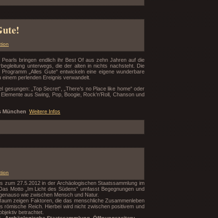
Gute!
tion
 Pearls bringen endlich ihr Best Of aus zehn Jahren auf die
rbegleitung unterwegs, die der alten in nichts nachsteht. Die
en Programm „Alles Gute“ entwickeln eine eigene wunderbare
einem perlenden Ereignis verwandelt.
el gesungen: „Top Secret“, „There’s no Place like home“ oder
n Elemente aus Swing, Pop, Boogie, Rock’n’Roll, Chanson und
us München
Weitere Infos
tion
is zum 27.5.2012 in der Archäologischen Staatssammlung im
 Das Motto „Im Licht des Südens“ umfasst Begegnungen und
 genauso wie zwischen Mensch und Natur.
n Raum zeigen Faktoren, die das menschliche Zusammenleben
das römische Reich. Hierbei wird nicht zwischen positivem und
objektiv betrachtet.
012 , Archäologische Staatssammlung, Öffnungszeiten: