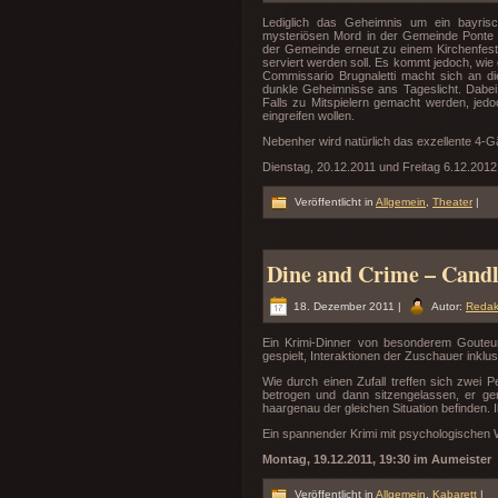
Lediglich das Geheimnis um ein bayrisch
mysteriösen Mord in der Gemeinde Ponte del
der Gemeinde erneut zu einem Kirchenfes
serviert werden soll. Es kommt jedoch, wie
Commissario Brugnaletti macht sich an die
dunkle Geheimnisse ans Tageslicht. Dabei 
Falls zu Mitspielern gemacht werden, jed
eingreifen wollen.
Nebenher wird natürlich das exzellente 4-
Dienstag, 20.12.2011 und Freitag 6.12.2012
Veröffentlicht in
Allgemein
,
Theater
|
Dine and Crime – Candle
18. Dezember 2011 |
Autor:
Redak
Ein Krimi-Dinner von besonderem Gouteur
gespielt, Interaktionen der Zuschauer inklus
Wie durch einen Zufall treffen sich zwei
betrogen und dann sitzengelassen, er ge
haargenau der gleichen Situation befinden.
Ein spannender Krimi mit psychologischen 
Montag, 19.12.2011, 19:30 im Aumeister
Veröffentlicht in
Allgemein
,
Kabarett
|