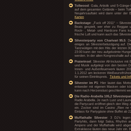
Tollwood
: Gala, Artistik und 5-Gänge-
auf dem gesamten Gelände – beim Toll
Neujahrsauftakt wird dann unter der 
Karten
Backstage
: „Fuck off 2011“ – Silveste
Beats gespielt, wer eher zu Reggae 
Rock- , Metal- und Hardcore Fans ko
frische Luft und kann auch das Silvest
Silvesterparty von Charivari 95.5
: D
einiges an Silvesterbelustigung auf. D
Tanzwütigen mit den Hits der letzten 3
23:00 kann der neu aufgekeimte Hunger
werden. In der alten Kongresshalle auf 
Praterinsel
: Silvester All-Inclusive mit
und Musik aufgelegt von den besten D
Innen- und Außenfeuerwerk läuten 20
1.1.2012 am leckeren Weißwurstfrühstü
für seinen Eintrittspreis.
Tickets und In
Silvester im P1
: Hier lautet das Mot
entweder mit eigenen Masken oder kön
kann nach Herzenslust geschlemmt wer
Die Radio-Arabella 105,2 Silvesterpar
Radio Arabella. Je nach Lust und Laun
die Partycard eröffnet gleich den Weg 
ein. Zocker sind im Casino „Rien ne v
Einlass für Partygäste ohne Buffet ab 2
Muffathalle Silvester
: 3 DJ’s legen
Partyhits, dann folgt Salsa, Rhythm 
Ampere und der Muffathalle wird abget
Extraklasse läuten das neue Jahr ein. B