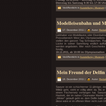
Dienstag bis Samstag 9:30 bis 17:30 Uhr
Veröffentlicht in
Ausstellung / Museum
|
Modelleisenbahn und M
17. Dezember 2011 |
Autor:
Redak
Liebhaber von Modellautos oder Eisenbahnen
Pressebereich West des Olympiastadions e
stellen den ganzen Tag Schnäppchen, Rari
Lücke in seiner Sammlung endlich auffül
werden angeboten. Wer noch Geschenke für
fündig.
18.12.2011, ab 10:00 im Olympiastadion
Veröffentlicht in
Ausstellung / Museum
,
Mein Freund der Delfin
16. Dezember 2011 |
Autor:
Redak
Sawyer ist ein schüchterner 11-jähriger, d
Militär geht, steht er völlig allein da. Bis
einem Fischernetz verfangen hat. Sawyer
Haskett, der im nahen Clearwater Marine Ho
„Winter“ getauft geht es dem Delfin bald w
diese wäre er im offenen Meer nicht zum Üb