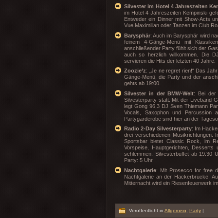
Silvester im Hotel 4 Jahreszeiten K
im Hotel 4 Jahreszeiten Kempinski gef
Entweder ein Dinner mit Show-Acts u
Vue Maximilian oder Tanzen im Club R
Barysphär
: Auch im Barysphär wird nac
feinem 4-Gänge-Menü mit Klassike
anschließender Party fühlt sich der Gas
auch so herzlich willkommen. Die 
servieren die Hits der letzten 40 Jahre.
Zoozie’z
: „Je ne regret rien!“ Das Jahr
Gänge-Menü, die Party und der anschl
gehts ab 19:00.
Silvester in der BMW-Welt
: Bei der
Silvesterparty statt. Mit der Liveband 
legt Gong 96,3 DJ Sven Thiemann Party
Vocals, Saxophon und Percussion auf
Partygarderobe sind hier an der Tages
Radio 2-Day Silvesterparty
: Im Hacke
drei verschiedenen Musikrichtungen. 
Sportsbar bietet Classic Rock, im R
Vorspeise, Hauptgerichten, Desserts 
schlemmen. Silvesterbuffet ab 19:30 U
Party: 5 Uhr
Nachtgalerie
: Mit Prosecco for free 
Nachtgalerie an der Hackerbrücke. Auf
Mitternacht wird ein Riesenfeuerwerk im
Veröffentlicht in
Allgemein
,
Party
|