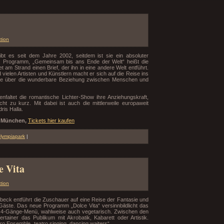
tion
ibt es seit dem Jahre 2002, seitdem ist sie ein absoluter
10. Programm, „Gemeinsam bis ans Ende der Welt“ heißt die
t am Strand einen Brief, der ihn in eine andere Welt entführt.
elen Artisten und Künstlern macht er sich auf die Reise ins
se über die wunderbare Beziehung zwischen Menschen und
faltet die romantische Lichter-Show ihre Anziehungskraft,
t zu kurz. Mit dabei ist auch die mittlerweile europaweit
ris Halla.
e München,
Tickets hier kaufen
lympiapark
|
e Vita
tion
beck entführt die Zuschauer auf eine Reise der Fantasie und
Gäste. Das neue Programm „Dolce Vita“ versinnbildlicht das
ein 4-Gänge-Menü, wahlweise auch vegetarisch. Zwischen den
rtainer das Publikum mit Akrobatik, Kabarett oder Artistik.
tro Ensemble „teatro singing dancing waiters“.