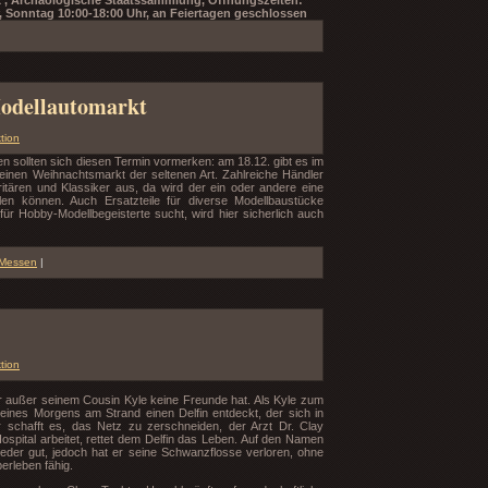
, Sonntag 10:00-18:00 Uhr, an Feiertagen geschlossen
odellautomarkt
tion
 sollten sich diesen Termin vormerken: am 18.12. gibt es im
inen Weihnachtsmarkt der seltenen Art. Zahlreiche Händler
tären und Klassiker aus, da wird der ein oder andere eine
len können. Auch Ersatzteile für diverse Modellbaustücke
 Hobby-Modellbegeisterte sucht, wird hier sicherlich auch
Messen
|
tion
er außer seinem Cousin Kyle keine Freunde hat. Als Kyle zum
 er eines Morgens am Strand einen Delfin entdeckt, der sich in
 schafft es, das Netz zu zerschneiden, der Arzt Dr. Clay
spital arbeitet, rettet dem Delfin das Leben. Auf den Namen
ieder gut, jedoch hat er seine Schwanzflosse verloren, ohne
erleben fähig.