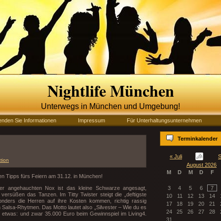
Nightlife München
Unterwegs in München und Umgebung!
enden Sie Informationen
Impressum
Für Unterhaltungsunternehmen
Terminkalender
« Juli
S
tion
August 2026
M
D
M
D
F
ten Tipps fürs Feiern am 31.12. in München!
ter angehauchten Nox ist das kleine Schwarze angesagt,
3
4
5
6
7
versüßen das Tanzen. Im Titty Twister steigt die „deftigste
10
11
12
13
14
sonders die Herren auf ihre Kosten kommen, richtig rassig
17
18
19
20
21
n Salsa-Rhytmen. Das Motto lautet also „Silvester – Wie du es
24
25
26
27
28
h etwas: und zwar 35.000 Euro beim Gewinnspiel im Living4.
31