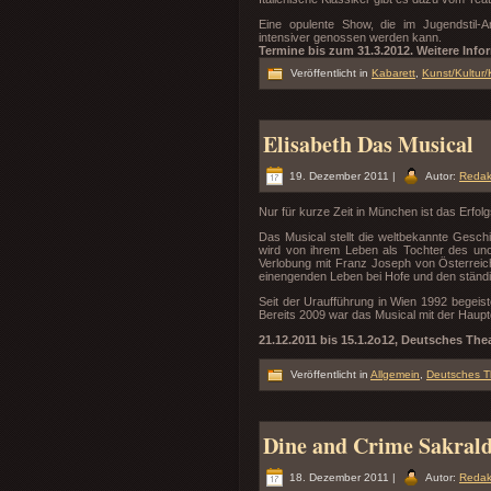
Eine opulente Show, die im Jugendstil
intensiver genossen werden kann.
Termine bis zum 31.3.2012. Weitere Info
Veröffentlicht in
Kabarett
,
Kunst/Kultur/
Elisabeth Das Musical
19. Dezember 2011 |
Autor:
Redak
Nur für kurze Zeit in München ist das Erfo
Das Musical stellt die weltbekannte Geschi
wird von ihrem Leben als Tochter des uno
Verlobung mit Franz Joseph von Österreic
einengenden Leben bei Hofe und den ständi
Seit der Uraufführung in Wien 1992 begeist
Bereits 2009 war das Musical mit der Haup
21.12.2011 bis 15.1.2o12, Deutsches The
Veröffentlicht in
Allgemein
,
Deutsches T
Dine and Crime Sakrald
18. Dezember 2011 |
Autor:
Redak