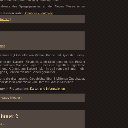
-Ambiente des Spiegelpalastes an der Neuen Messe umso
rmationen unter
Schuhbeck-teatro.de
Konzert
|
tion
lgsmusical „Elisabeth“ von Michael Kunze und Sylvester Levay.
chte der Kaiserin Elisabeth, auch Sissi genannt, dar. Erzählt
rthodoxen Max von Bayern, über ihre eigentlich ungeplante
h und Krönung zur Kaiserin bis hin zu ihrem sie immer mehr
gen Querelen mit ihrer Schwiegermutter.
erte die dramatische Geschichte über 8 Millionen Zuschauer.
tdarstellerin Annemieke van Dam zu Gast in München.
ater in Fröttmaning
,
Karten und Informationen
heater
,
Theater
|
inner 2
tion