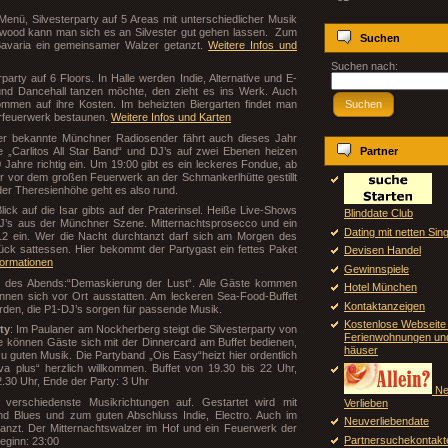
Menü, Silvesterparty auf 5 Areas mit unterschiedlicher Musik
wood kann man sich es an Silvester gut gehen lassen. Zum
Suchen
Bavaria ein gemeinsamer Walzer getanzt.
Weitere Infos und
Suchen nach:
rparty auf 6 Floors. In Halle werden Indie, Alternative und E-
und Dancehall tanzen möchte, den zieht es ins Werk. Auch
mmen auf ihre Kosten. Im beheizten Biergarten findet man
Suchen
erfeuerwerk bestaunen.
Weitere Infos und Karten
er bekannte Münchner Radiosender fährt auch dieses Jahr
ie „Carlitos All Star Band“ und DJ’s auf zwei Ebenen heizen
Partner
0 Jahre richtig ein. Um 19:00 gibt es ein leckeres Fondue, ab
 vor dem großen Feuerwerk an der Schmankerlhütte gestillt
der Theresienhöhe geht es also rund.
 Blick auf die Isar gibts auf der Praterinsel. Heiße Live-Shows
Blinddate Club
J’s aus der Münchner Szene. Mitternachtsprosecco und ein
Dating mit netten Sin
12 ein. Wer die Nacht durchtanzt darf sich am Morgen des
ck sattessen. Hier bekommt der Partygast ein fettes Paket
Devisen Handel
formationen
Gewinnspiele
to des Abends:“Demaskierung der Lust“. Alle Gäste kommen
Hotel München
nen sich vor Ort ausstatten. Am leckeren Sea-Food-Buffet
Kontaktanzeigen
den, die P1-DJ’s sorgen für passende Musik.
Kostenlose Webseite 
ty
: Im Paulaner am Nockherberg steigt die Silvesterparty von
Ferienwohnungen un
e können Gäste sich mit der Dinnercard am Buffet bedienen,
häuser
zu guten Musik. Die Partyband „Ois Easy“heizt hier ordentlich
a plus“ herzlich willkommen. Buffet von 19.30 bis 22 Uhr,
2.30 Uhr, Ende der Party: 3 Uhr
Ne
 verschiedenste Musikrichtungen auf. Gestartet wird mit
Verlieben
and Blues und zum guten Abschluss Indie, Electro. Auch im
Neuverliebendate
anzt. Der Mitternachtswalzer im Hof und ein Feuerwerk der
Partnersuchekontakt
eginn: 23:00