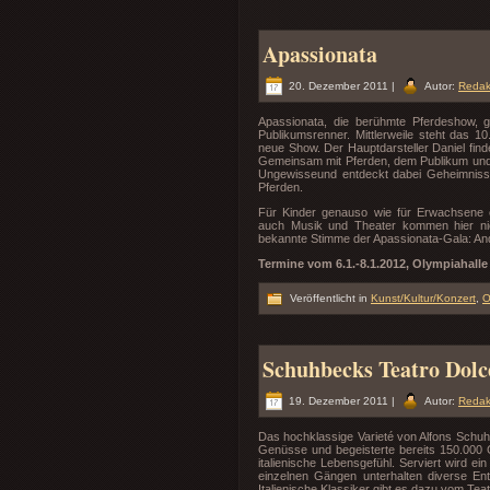
Apassionata
20. Dezember 2011 |
Autor:
Redak
Apassionata, die berühmte Pferdeshow, g
Publikumsrenner. Mittlerweile steht das 
neue Show. Der Hauptdarsteller Daniel finde
Gemeinsam mit Pferden, dem Publikum und vi
Ungewisseund entdeckt dabei Geheimnis
Pferden.
Für Kinder genauso wie für Erwachsene en
auch Musik und Theater kommen hier nich
bekannte Stimme der Apassionata-Gala: And
Termine vom 6.1.-8.1.2012, Olympiahall
Veröffentlicht in
Kunst/Kultur/Konzert
,
O
Schuhbecks Teatro Dolc
19. Dezember 2011 |
Autor:
Redak
Das hochklassige Varieté von Alfons Schuh
Genüsse und begeisterte bereits 150.000 
italienische Lebensgefühl. Serviert wird 
einzelnen Gängen unterhalten diverse Ente
Italienische Klassiker gibt es dazu vom Tea