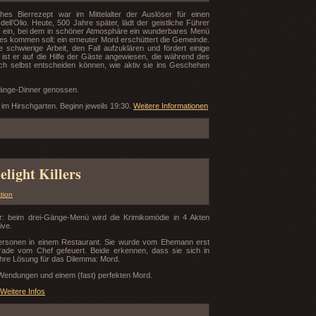
es Bierrezept war im Mittelalter der Auslöser für einen
l’Olio. Heute, 500 Jahre später, lädt der geistliche Führer
t ein, bei dem in schöner Atmosphäre ein wunderbares Menü
 es kommen soll: ein erneuter Mord erschüttert die Gemeinde.
 schwierige Arbeit, den Fall aufzuklären und fördert einige
ist er auf die Hilfe der Gäste angewiesen, die während des
och selbst entscheiden können, wie aktiv sie ins Geschehen
Gänge-Dinner genossen.
 im Hirschgarten. Beginn jeweils 19:30.
Weitere Informationen
light Killers
tion
: beim drei-Gänge-Menü wird die Krimikomödie in 4 Akten
ive.
 Personen in einem Restaurant. Sie wurde vom Ehemann erst
rade vom Chef gefeuert. Beide erkennen, dass sie sich in
 Ihre Lösung für das Dilemma: Mord.
Wendungen und einem (fast) perfekten Mord.
Weitere Infos