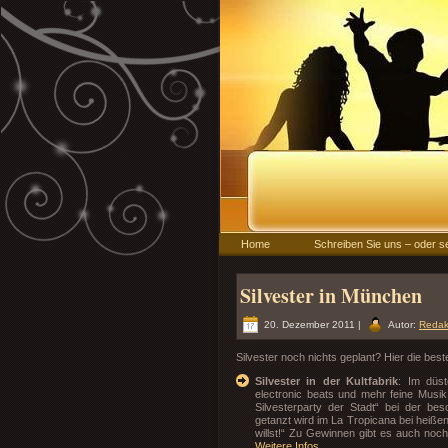
Home
Schreiben Sie uns – oder s
Silvester in München
20. Dezember 2011 |
Autor:
Redak
Silvester noch nichts geplant? Hier die bes
Silvester in der Kultfabrik
: Im düs
electronic beats und mehr feine Musik 
Silvesterparty der Stadt“ bei der be
getanzt wird im La Tropicana bei heiße
willst!“ Zu Gewinnen gibt es auch noc
Weitere Infos