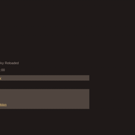
cky Reloaded
1:00
y
ktion