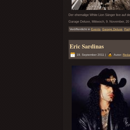
Der ehemalige White Lion Sänger live auf d
Garage Deluxe, Mittwoch, 9. November, 20
Veröffentlicht in
Events
,
Garage Deluxe
,
Part
Eric Sardinas
19. September 2011 |
Autor:
Reda