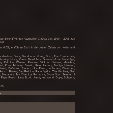
ge-Zeiten!´Mit den Alternative Classix von 1990 – 2006 aus
tal)
d Elli, entführen Euch in die besten Zeiten von Keller und
 Audioslave, Beck, Bloodhound Gang, Bush, The Cranberries,
ffspring, Muse, Oasis, Pearl Jam, Queens of the Stone Age,
y Kid Joe, Weezer, Pantera, Slipknot, Nirvana, Metallica,
ad, Korn, Ministry, Danzig, Fear Factory, Marilyn Manson,
head, Deftones, System of a Down, In flames, Disturbed,
Guns´n Roses, Bad Religion, Rage Against The Machine, Alter
pps, Megaherz, My Chemical Romance, Stone Sour, Seether, 3
, Papa Roach, Limp Bizkit, Jimmy eat world, Dope, Soilwork,
:00
y