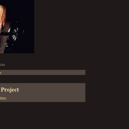
 Uhr
y
Project
ktion