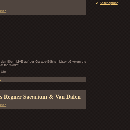
Seitensprung
ktion
 den 80ern LIVE auf der Garage-Bühne ! Lizzy „Give’em the
st the World“ !
 Uhr
y
ias Regner Sacarium & Van Dalen
ktion