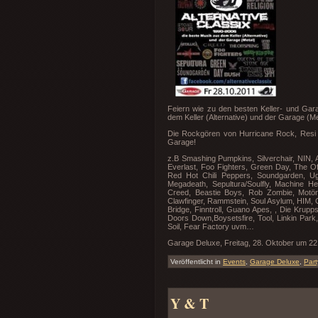
Feiern wie zu den besten Keller- und Gara
dem Keller (Alternative) und der Garage (Me
Die Rockgören von Hurricane Rock, Resi un
Garage!
z.B Smashing Pumpkins, Silverchair, NIN,
Everlast, Foo Fighters, Green Day, The O
Red Hot Chili Peppers, Soundgarden, Ugl
Megadeath, Sepultura/Soulfly, Machine He
Creed, Beastie Boys, Rob Zombie, Motör
Clawfinger, Rammstein, Soul Asylum, HIM, 
Bridge, Finntroll, Guano Apes, , Die Kru
Doors Down,Boysetsfire, Tool, Linkin Park
Soil, Fear Factory uvm…
Garage Deluxe, Freitag, 28. Oktober um 22
Veröffentlicht in
Events
,
Garage Deluxe
,
Part
Y & T