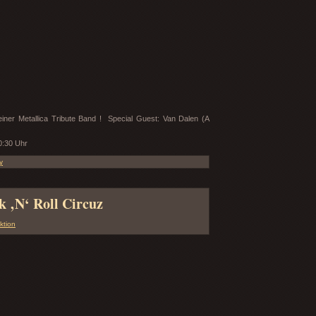
iner Metallica Tribute Band ! Special Guest: Van Dalen (A
0:30 Uhr
y
 ‚N‘ Roll Circuz
ktion