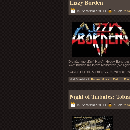
Lizzy Borden
19. September 2011 |
Autor:
Reda
Die nächste „Kult“ Hard’n Heavy Band aus
Axe“ Borden mit Ihrem Monsterhit „Me again
Garage Deluxe, Sonntag, 27. November, 20
Veröffentlicht in
Events
,
Garage Deluxe
,
Part
Night of Tributes: Tob
19. September 2011 |
Autor:
Reda