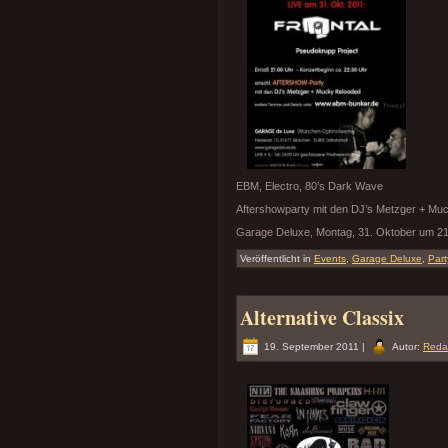
EBM, Electro, 80’s Dark Wave
Aftershowparty mit den DJ’s Metzger + Mu
Garage Deluxe, Montag, 31. Oktober um 2
Veröffentlicht in
Events
,
Garage Deluxe
,
Part
Alternative Classix
19. September 2011 |
Autor:
Reda