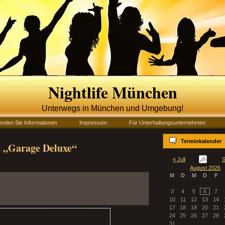
Nightlife München
Unterwegs in München und Umgebung!
enden Sie Informationen
Impressum
Für Unterhaltungsunternehmen
Terminkalender
e „Garage Deluxe“
« Juli
S
August 2026
M
D
M
D
F
3
4
5
6
7
10
11
12
13
14
17
18
19
20
21
24
25
26
27
28
31