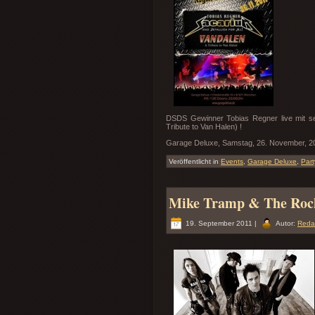
DSDS Gewinner Tobias Regner live mit se
Tribute to Van Halen) !
Garage Deluxe, Samstag, 26. November, 2
Veröffentlicht in
Events
,
Garage Deluxe
,
Part
Mike Tramp & The Rock
19. September 2011 |
Autor:
Reda