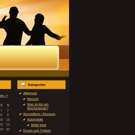
Kategorien
Allgemein
ep. »
Messen
Was ist los am
S
S
Wochenende?
1
2
Ausstellung / Museum
8
9
Automobile
15
16
22
23
BMW Welt
29
30
Essen und Trinken