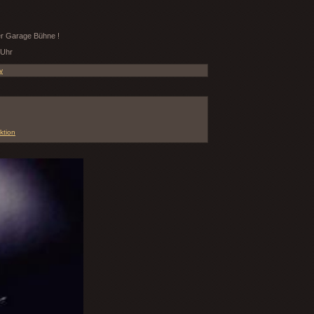
er Garage Bühne !
 Uhr
y
ktion