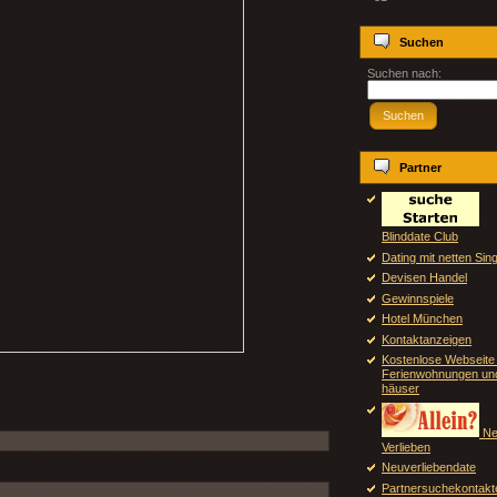
Suchen
Suchen nach:
Suchen
Partner
Blinddate Club
Dating mit netten Sin
Devisen Handel
Gewinnspiele
Hotel München
Kontaktanzeigen
Kostenlose Webseite 
Ferienwohnungen un
häuser
Ne
Verlieben
Neuverliebendate
Partnersuchekontakt