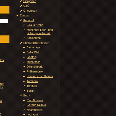
Biergärten
Café
Griechisch
Events
Kabarett
Circus Krone
Münchner Lach- und
Schießgesellschaft
Schlachthof
Kunst/Kultur/Konzert
Backstage
BMW Welt
Gasteig
gles
Muffathalle
Olympiapark
Philharmonie
Prinzregententheater
Tonfabrik
für
Tonhalle
d -
Zenith
Party
Club 8 Below
u
Garage Deluxe
Nachtgalerie
e
neuraum