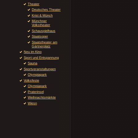
Theater
Deutsches Theater
Krist & Münch
Münchner
Volkstheater
Schauspielhaus
Staatsoper
Staatstheater am
Gärtnerplatz
Neu im Kino
Sport und Entspannung
Sauna
Sportveranstaltungen
Olympiapark
Volksfeste
Olympiapark
Praterinsel
Weihnachtsmärkte
Wiesn