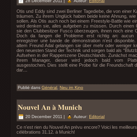
28 December 2011 |
Auteur:
Editorial
Otis und Eddy sind zwei Berliner Tagediebe, die von einer K
träumen. Zu ihrem Unglück haben beide keine Ahnung, wie s
sollen. Als Otis auch noch bei einem Freestyle-Battle wie ei
wird denken sie, alles aufgeben zu müssen. Durch einen 
sie den Clubbesitzer Fusco überzeugen, ihnen noch eine
Doch da fangen die Probleme erst richtig an: aucun 
enregistrer une bande de démonstration n'est disponible. 
altem Freund Adal gelangen sie über mehr oder weniger k
den neuesten Stand der Technik und sorgen bald als “Blutzb
Aufsehen in der Rapperszene Deutschlands. Zunächst mac
ihrem Manager, dieser wird jedoch bald vom Plat
ausgestochen. Dies stellt eine Probe für die Freundschaft 
dar…
Publié dans
Général
,
Neu im Kino
Nouvel An à Munich
20 December 2011 |
Auteur:
Editorial
Ce n'est rien du Nouvel An prévu encore? Voici les meilleurs
célébrations 31.12. à Munich!