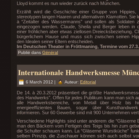
Lloyd kommt es nun wieder zurück nach München.
Erzählt wird die Geschichte einer Gruppe von Hippies, 
stereotypen langen Haaren und alternativen Klamotten. Sie 
à “Zeitalter des Wassermanns” und sollen als Soldaten 
eingezogen werden. Claude, Sheila und Berger leben in d
einer fröhlichen aber etwas ziellosen Dreiecksbeziehung. 
bürgerlichem Hause und muss sich zwischen seinen Hip
den Idealen seiner Eltern entscheiden.
Im Deutschen Theater in Fröttmaning, Termine vom 27.3.
Publié dans
Général
Internationale Handwerksmesse Mün
6 March 2012 |
Auteur:
Editorial
De 14. à 20.3.2012 präsentiert die größte Handwerksmess
des Handwerks”. Offen für jedes Publikum kann man sich a
alle Handwerksbereiche, von Metall über Holz bis 
energieeffizientes Bauen, sogar über Kunsthandw
informieren. Sur 60 Gewerbe sind mit 900 Unternehmen vert
Verschiedene Highlights sind unter anderem die “Gläserne B
man den Bäckern vom Fertigen des Teigs bis hin zum geb
die Schulter schauen kann. La “Gläserne Wurstküche” funk
selben Prinzip, die Zuschauer können sich auch selbst von