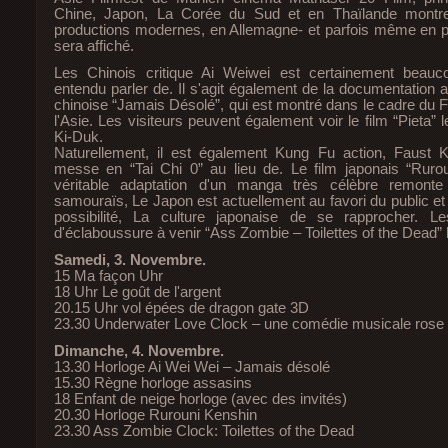
Chine, Japon, La Corée du Sud et en Thaïlande montr
productions modernes, en Allemagne- et parfois même en 
sera affiché.
Les Chinois critique Ai Weiwei est certainement beau
entendu parler de. Il s'agit également de la documentation a
chinoise “Jamais Désolé”, qui est montré dans le cadre du F
l'Asie. Les visiteurs peuvent également voir le film “Pieta”
Ki-Duk.
Naturellement, il est également Kung Fu action, Faust 
messe en “Tai Chi 0” au lieu de. Le film japonais “Ruro
véritable adaptation d'un manga très célèbre remont
samouraïs, Le Japon est actuellement au favori du public e
possibilité, La culture japonaise de se rapprocher. L
d'éclaboussure à venir “Ass Zombie – Toilettes of the Dead” l
Samedi, 3. Novembre.
15 Ma façon Uhr
18 Uhr Le goût de l'argent
20.15 Uhr vol épées de dragon gate 3D
23.30 Underwater Love Clock – une comédie musicale rose
Dimanche, 4. Novembre.
13.30 Horloge Ai Wei Wei – Jamais désolé
15.30 Règne horloge assasins
18 Enfant de neige horloge (avec des invités)
20.30 Horloge Rurouni Kenshin
23.30 Ass Zombie Clock: Toilettes of the Dead