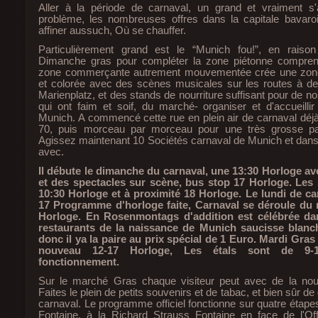
Aller à la période de carnaval, un grand et vraiment 
problème, les nombreuses offres dans la capitale bavar
affiner aussuch, Où se chauffer.
Particulièrement grand est le “Munich fou!”, en rais
Dimanche gras pour compléter la zone piétonne comprend
zone commerçante autrement mouvementée crée une zone
et colorée avec des scènes musicales sur les routes à dest
Marienplatz, et des stands de nourriture suffisant pour de 
qui ont faim et soif, du marché- organiser et d'accueilli
Munich. A commencé cette rue en plein air de carnaval déj
70, puis morceau par morceau pour une très grosse part
Agissez maintenant 10 Sociétés carnaval de Munich et dan
avec.
Il débute le dimanche du carnaval, une 13:30 Horloge a
et des spectacles sur scène, bus stop 17 Horloge. Les 
10:30 Horloge et à proximité 18 Horloge. Le lundi de ca
17 Programme d'horloge faite, Carnaval se déroule du 
Horloge. En Rosenmontags d'addition est célébrée d
restaurants de la naissance de Munich saucisse blanc
donc il ya la paire au prix spécial de 1 Euro. Mardi Gra
nouveau 12-17 Horloge, Les étals sont de 9-
fonctionnement.
Sur le marché Gras chaque visiteur peut avec de la nour
Faites le plein de petits souvenirs et de tabac, et bien sûr de
carnaval. Le programme officiel fonctionne sur quatre étapes
Fontaine, à la Richard Strauss Fontaine en face de l'Off