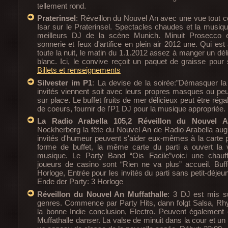
tellement rond.
Praterinsel
: Réveillon du Nouvel An avec une vue tout c
Isar sur le Praterinsel. Spectacles chaudes et la musiq
meilleurs DJ de la scène Munich. Minuit Prosecco et
sonnerie et feux d'artifice en plein air 2012 une. Qui est
toute la nuit, le matin du 1.1.2012 assez à manger un déli
blanc. Ici, le convive reçoit un paquet de graisse pour 
Billets et renseignements
Silvester im P1
: La devise de la soirée:”Démasquer la 
invités viennent soit avec leurs propres masques ou pe
sur place. Le buffet fruits de mer délicieux peut être rég
de coeurs, fournir de l'P1 DJ pour la musique appropriée.
La Radio Arabella 105,2 Réveillon du Nouvel 
Nockherberg la fête du Nouvel An de Radio Arabella au
invités d'humeur peuvent s'aider eux-mêmes à la carte p
forme de buffet, la même carte du parti a ouvert la 
musique. Le Party Band “Ois Facile”voici une chauf
joueurs de casino sont “Rien ne va plus” accueil. Buf
Horloge, Entrée pour les invités du parti sans petit-déjeu
Ende der Party: 3 Horloge
Réveillon du Nouvel An Muffathalle
: 3 DJ est mis s
genres. Commence par Party Hits, dann folgt Salsa, Rh
la bonne Indie conclusion, Electro. Peuvent également
Muffathalle danser. La valse de minuit dans la cour et un 