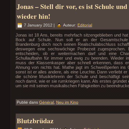
Jonas – Stell dir vor, es ist Schule un
wieder hin!
7 January 2012 |
Auteur:
Editorial
Jonas ist 18 Ans, bereits mehrfach sitzengeblieben und hat
Bock auf Schule. Nun soll er an der Gesamtschule
Brandenburg doch noch seinen Realschulabschluss scha
deswegen eine sechswöchige Probezeit zugesprochen. 
entscheiden, ob er weitermachen darf und eine Chan
Schullaufbahn für immer und ewig zu beenden. Wieder 
muss der Klassenkasper aber schnell erkennen, dass er
Ahnung von nichts hat. Mathe jagt im Schweißperlen ins
sonst ist er alles andere, als eine Leuchte. Dann verliebt er
die schöne Musiklehrerin der Schule und beschäftigt se
noch damit, wie er sie rumkriegen kann. Als erstes gründet 
um sie mit seinen musikalischen Fähigkeiten zu beeindruck
Publié dans
Général
,
Neu im Kino
Blutzbrüdaz