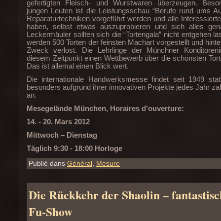
gefertigten Fleisch- und Wurstwaren überzeugen. Beson
jungen Leuten ist die Leistungsschau “Berufe rund ums Au
Reparaturtechniken vorgeführt werden und alle Interessiert
haben, selbst etwas auszuprobieren und sich alles ge
Leckermäuler sollten sich die “Tortengala” nicht entgehen l
werden 500 Torten der feinsten Machart vorgestellt und hinte
Zweck verlost. Die Lehrlinge der Münchner Konditoren
diesem Zeitpunkt einen Wettbewerb über die schönsten Tort
Das ist allemal einen Blick wert.
Die internationale Handwerksmesse findet seit 1949 sta
besonders aufgrund ihrer innovativen Projekte jedes Jahr z
an.
Mesegelände München, Horaires d'ouverture:
14. - 20. Mars 2012
Mittwoch – Dienstag
Täglich 9:30 - 18:00 Horloge
Publié dans
Général
,
Mesure
Die Rückkehr der Shaolin – fantastis
Fu-Show