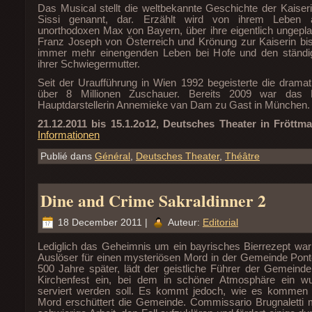
Das Musical stellt die weltbekannte Geschichte der Kaiseri
Sissi genannt, dar. Erzählt wird von ihrem Leben 
unorthodoxen Max von Bayern, über ihre eigentlich ungepla
Franz Joseph von Österreich und Krönung zur Kaiserin bis
immer mehr einengenden Leben bei Hofe und den ständi
ihrer Schwiegermutter.
Seit der Uraufführung in Wien 1992 begeisterte die drama
über 8 Millionen Zuschauer. Bereits 2009 war das 
Hauptdarstellerin Annemieke van Dam zu Gast in München.
21.12.2011 bis 15.1.2o12, Deutsches Theater in Fröttm
Informationen
Publié dans
Général
,
Deutsches Theater
,
Théâtre
Dine and Crime Sakraldinner 2
18 December 2011 |
Auteur:
Editorial
Lediglich das Geheimnis um ein bayrisches Bierrezept war i
Auslöser für einen mysteriösen Mord in der Gemeinde Ponte 
500 Jahre später, lädt der geistliche Führer der Gemeind
Kirchenfest ein, bei dem in schöner Atmosphäre ein 
serviert werden soll. Es kommt jedoch, wie es kommen s
Mord erschüttert die Gemeinde. Commissario Brugnaletti 