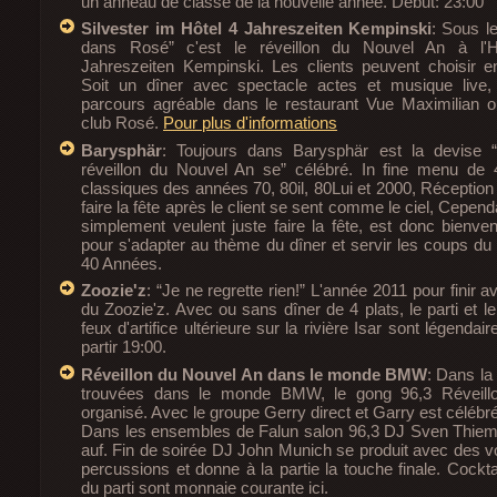
un anneau de classe de la nouvelle année. Début: 23:00
Silvester im Hôtel 4 Jahreszeiten Kempinski
: Sous l
dans Rosé” c'est le réveillon du Nouvel An à l'H
Jahreszeiten Kempinski. Les clients peuvent choisir ent
Soit un dîner avec spectacle actes et musique live
parcours agréable dans le restaurant Vue Maximilian 
club Rosé.
Pour plus d'informations
Barysphär
: Toujours dans Barysphär est la devise “
réveillon du Nouvel An se” célébré. In fine menu de 
classiques des années 70, 80il, 80Lui et 2000, Réceptio
faire la fête après le client se sent comme le ciel, Cepen
simplement veulent juste faire la fête, est donc bienv
pour s'adapter au thème du dîner et servir les coups du
40 Années.
Zoozie'z
: “Je ne regrette rien!” L'année 2011 pour finir 
du Zoozie'z. Avec ou sans dîner de 4 plats, le parti et l
feux d'artifice ultérieure sur la rivière Isar sont légendair
partir 19:00.
Réveillon du Nouvel An dans le monde BMW
: Dans la
trouvées dans le monde BMW, le gong 96,3 Réveill
organisé. Avec le groupe Gerry direct et Garry est célébré
Dans les ensembles de Falun salon 96,3 DJ Sven Thiem
auf. Fin de soirée DJ John Munich se produit avec des v
percussions et donne à la partie la touche finale. Cockta
du parti sont monnaie courante ici.