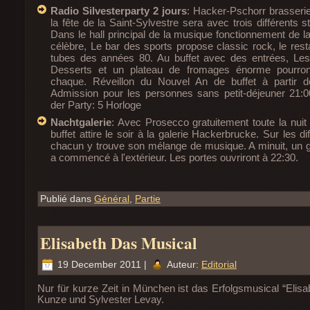
Radio Silvesterparty 2 jours
: Hacker-Pschorr brasserie
la fête de la Saint-Sylvestre sera avec trois différents 
Dans le hall principal de la musique fonctionnement de l
célèbre, Le bar des sports propose classic rock, le rest
tubes des années 80. Au buffet avec des entrées, Les 
Desserts et un plateau de fromages énorme pourron
chaque. Réveillon du Nouvel An de buffet à partir d
Admission pour les personnes sans petit-déjeuner 21:
der Party: 5 Horloge
Nachtgalerie
: Avec Prosecco gratuitement toute la nuit 
buffet attire le soir à la galerie Hackerbrucke. Sur les d
chacun y trouve son mélange de musique. A minuit, un gr
a commencé à l'extérieur. Les portes ouvriront à 22:30.
Publié dans
Général
,
Partie
Elisabeth Das Musical
19 December 2011 |
Auteur:
Editorial
Nur für kurze Zeit in München ist das Erfolgsmusical “Elis
Kunze und Sylvester Levay.