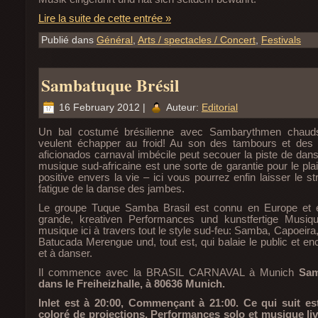
Lire la suite de cette entrée »
Publié dans
Général
,
Arts / spectacles / Concert
,
Festivals
Sambatuque Brésil
16 February 2012 |
Auteur:
Editorial
Un bal costumé brésilienne avec Sambarythmen chauds
veulent échapper au froid! Au son des tambours et des
aficionados carnaval imbécile peut secouer la piste de danse
musique sud-africaine est une sorte de garantie pour le plais
positive envers la vie – ici vous pourrez enfin laisser le st
fatigue de la danse des jambes.
Le groupe Tuque Samba Brasil est connu en Europe et e
grande, kreativen Performances und kunstfertige Musiqu
musique ici à travers tout le style sud-feu: Samba, Capoeir
Batucada Merengue und, tout est, qui balaie le public et e
et à danser.
Il commence avec la BRASIL CARNAVAL à Munich
Sam
dans le Freiheizhalle, à 80636 Munich.
Inlet est à 20:00, Commençant à 21:00. Ce qui suit 
coloré de projections, Performances solo et musique live