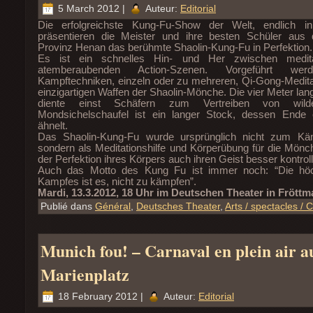
5 March 2012 |
Auteur:
Editorial
Die erfolgreichste Kung-Fu-Show der Welt, endlich i
präsentieren die Meister und ihre besten Schüler aus 
Provinz Henan das berühmte Shaolin-Kung-Fu in Perfektion.
Es ist ein schnelles Hin- und Her zwischen meditat
atemberaubenden Action-Szenen. Vorgeführt werde
Kampftechniken, einzeln oder zu mehreren, Qi-Gong-Medita
einzigartigen Waffen der Shaolin-Mönche. Die vier Meter la
diente einst Schäfern zum Vertreiben von wild
Mondsichelschaufel ist ein langer Stock, dessen Ende 
ähnelt.
Das Shaolin-Kung-Fu wurde ursprünglich nicht zum Käm
sondern als Meditationshilfe und Körperübung für die Mönch
der Perfektion ihres Körpers auch ihren Geist besser kontrol
Auch das Motto des Kung Fu ist immer noch: “Die hö
Kampfes ist es, nicht zu kämpfen”.
Mardi, 13.3.2012, 18 Uhr im Deutschen Theater in Fröttm
Publié dans
Général
,
Deutsches Theater
,
Arts / spectacles / 
Munich fou! – Carnaval en plein air a
Marienplatz
18 February 2012 |
Auteur:
Editorial