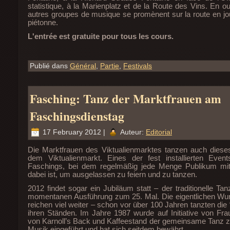
statistique, à la Marienplatz et de la Route des Vins. En 
autres groupes de musique se promènent sur la route en jo
piétonne.
L'entrée est gratuite pour tous les cours.
Publié dans
Général
,
Partie
,
Festivals
Fasching: Tanz der Marktfrauen am
Faschingsdienstag
17 February 2012 |
Auteur:
Editorial
Die Marktfrauen des Viktualienmarktes tanzen auch diese
dem Viktualienmarkt. Eines der fest installierten Eve
Faschings, bei dem regelmäßig jede Menge Publikum mi
dabei ist, um ausgelassen zu feiern und zu tanzen.
2012 findet sogar ein Jubiläum statt – der traditionelle Tanz
momentanen Ausführung zum 25. Mal. Die eigentlichen Wurz
reichen viel weiter – schon vor über 100 Jahren tanzten die
ihren Ständen. Im Jahre 1987 wurde auf Initiative von Frau
von Karnoll’s Back und Kaffeestand der gemeinsame Tanz z
Musik eingeführt und hat sich seitdem bewährt.