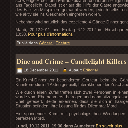
schwierige Arbeit, den Fall aufzuklären und fördert einige 
ans Tageslicht. Dabei ist er auf die Hilfe der Gäste angew
des Falls zu Mitspielern gemacht werden, jedoch selbst en
wie aktiv sie ins Geschehen eingreifen wollen.
Nebenher wird natürlich das exzellente 4-Gänge-Dinner gen
Mardi, 20.12.2011 und Freitag 6.12.2012 im Hirschgarte
19:30.
Pour plus d'informations
Publié dans
Général
,
Théâtre
Dine and Crime – Candlelight Killers
18 December 2011 |
Auteur:
Editorial
Ein Krimi-Dinner von besonderem Gouteur: beim drei-Gän
Krimikomödie in 4 Akten gespielt, Interaktionen der Zuschaue
Wie durch einen Zufall treffen sich zwei Personen in eine
wurde vom Ehemann erst betrogen und dann sitzengelasse
Chef gefeuert. Beide erkennen, dass sie sich in haarge
Situation befinden. Ihre Lösung für das Dilemma: Mord.
Ein spannender Krimi mit psychologischen Wendungen 
perfekten Mord.
Lundi, 19.12.2011, 19:30 dans Aumeister
En savoir plus