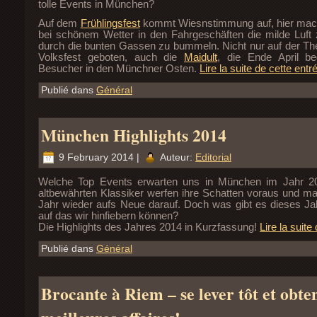
tolle Events in München?
Auf dem
Frühlingsfest
kommt Wiesnstimmung auf, hier mach
bei schönem Wetter in den Fahrgeschäften die milde Luft
durch die bunten Gassen zu bummeln. Nicht nur auf der Th
Volksfest geboten, auch die
Maidult
, die Ende April beg
Besucher in den Münchner Osten.
Lire la suite de cette entr
Publié dans
Général
München Highlights 2014
9 February 2014 |
Auteur:
Editorial
Welche Top Events erwarten uns in München im Jahr 20
altbewährten Klassiker werfen ihre Schatten voraus und man
Jahr wieder aufs Neue darauf. Doch was gibt es dieses Ja
auf das wir hinfiebern können?
Die Highlights des Jahres 2014 in Kurzfassung!
Lire la suite
Publié dans
Général
Brocante à Riem – se lever tôt et obten