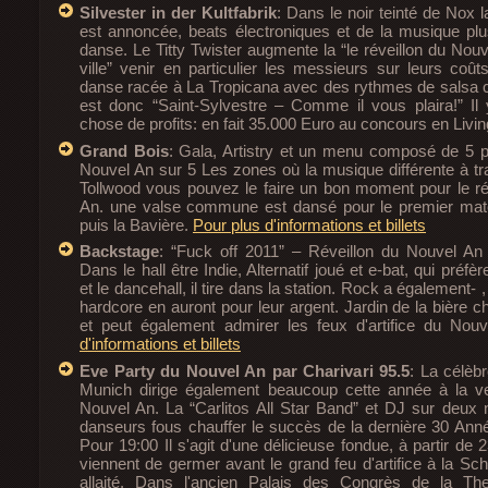
Silvester in der Kultfabrik
: Dans le noir teinté de Nox l
est annoncée, beats électroniques et de la musique plus
danse. Le Titty Twister augmente la “le réveillon du Nouv
ville” venir en particulier les messieurs sur leurs coût
danse racée à La Tropicana avec des rythmes de salsa 
est donc “Saint-Sylvestre – Comme il vous plaira!” Il
chose de profits: en fait 35.000 Euro au concours en Livi
Grand Bois
: Gala, Artistry et un menu composé de 5 pl
Nouvel An sur 5 Les zones où la musique différente à tr
Tollwood vous pouvez le faire un bon moment pour le ré
An. une valse commune est dansé pour le premier mat
puis la Bavière.
Pour plus d'informations et billets
Backstage
: “Fuck off 2011” – Réveillon du Nouvel An
Dans le hall être Indie, Alternatif joué et e-bat, qui préf
et le dancehall, il tire dans la station. Rock a également- ,
hardcore en auront pour leur argent. Jardin de la bière cha
et peut également admirer les feux d'artifice du Nou
d'informations et billets
Eve Party du Nouvel An par Charivari 95.5
: La célèbr
Munich dirige également beaucoup cette année à la vei
Nouvel An. La “Carlitos All Star Band” et DJ sur deux
danseurs fous chauffer le succès de la dernière 30 Ann
Pour 19:00 Il s'agit d'une délicieuse fondue, à partir de 
viennent de germer avant le grand feu d'artifice à la Sc
allaité. Dans l'ancien Palais des Congrès de la The