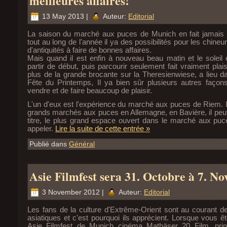
meilleures affaires!
13 May 2013 |
Auteur:
Editorial
La saison du marché aux puces de Munich en fait jamais e
tout au long de l'année il ya des possibilités pour les chine
d'antiquités à faire de bonnes affaires.
Mais quand il est enfin à nouveau beau matin et le soleil 
partir de début, puis parcourir seulement fait vraiment plais
plus de la grande brocante sur la Theresienwiese, a lieu d
Fête du Printemps, Il ya bien sûr plusieurs autres façons
vendre et de faire beaucoup de plaisir.
L'un d'eux est l'expérience du marché aux puces de Riem. Il
grands marchés aux puces en Allemagne, en Bavière, il peut
titre, le plus grand espace ouvert dans le marché aux puce
appeler.
Lire la suite de cette entrée »
Publié dans
Général
Asie Filmfest sera 31. Octobre à 7. N
3 November 2012 |
Auteur:
Editorial
Les fans de la culture d'Extrême-Orient sont au courant de l
asiatiques et c'est pourquoi ils apprécient. Lorsque vous ê
Asie Filmfest de Munich cinéma Mathäser 20 Film, prin