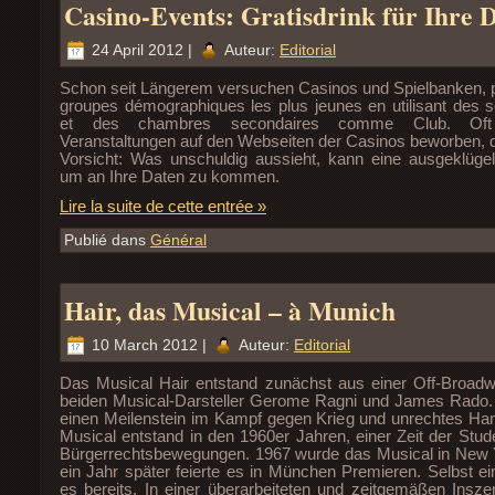
Casino-Events: Gratisdrink für Ihre 
24 April 2012 |
Auteur:
Editorial
Schon seit Längerem versuchen Casinos und Spielbanken, 
groupes démographiques les plus jeunes en utilisant des s
et des chambres secondaires comme Club. Oft
Veranstaltungen auf den Webseiten der Casinos beworben, 
Vorsicht: Was unschuldig aussieht, kann eine ausgeklügelt
um an Ihre Daten zu kommen.
Lire la suite de cette entrée »
Publié dans
Général
Hair, das Musical – à Munich
10 March 2012 |
Auteur:
Editorial
Das Musical Hair entstand zunächst aus einer Off-Broadw
beiden Musical-Darsteller Gerome Ragni und James Rado. 
einen Meilenstein im Kampf gegen Krieg und unrechtes Ha
Musical entstand in den 1960er Jahren, einer Zeit der Stud
Bürgerrechtsbewegungen. 1967 wurde das Musical in New Y
ein Jahr später feierte es in München Premieren. Selbst ei
es bereits. In einer überarbeiteten und zeitgemäßen Insz