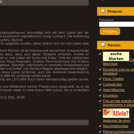
al
Pesquisa
Pesquisar:
Pesquisa
chauspielhauses beschäftigt sich mit dem Leben des als
exzentrisch stigmatisierten König Ludwig II. Die Aufführung
Luchino Visconti.
cht aufgeklärt worden, daher ranken sich um sein Leben viele
Parceiro
seinem Rücken oft als homosexuell bezeichnet, entsprechende
en dazu, dass sich dieser Verdacht erhärtete. Konnte er
ete er sein Leben der Kunst und Kultur. Viele der zahlreichen
Cl
loss Neuschwanstein, Schloss Herrenchiemsee und Schloss
Blind Date
gebaut. Ebenfalls unterstützte er namhafte Komponisten und
stan und Isolde” von Richard Wagner überhaupt erst möglich.
Encontros com os si
 in eines seiner Schlösser, auch der drohende Staatsbankrott
agradável
6.1886 für unmündig erklärt wurde.
Forex Trading
König am 13.6.1886 durch einen Mordanschlag getötet wurde,
Competições
 und Wirklichkeit wird im Theaterstück dargestellt, da er mit
Hotel München
ich immer weiter in seine innere Welt zurück, bis er schließlich
Encontros
13.11.2011, 19:30
Crie um site gratuito 
apartamentos e casa
Apaixonar de novo
Neuverliebendate
Partnersuchekontakt