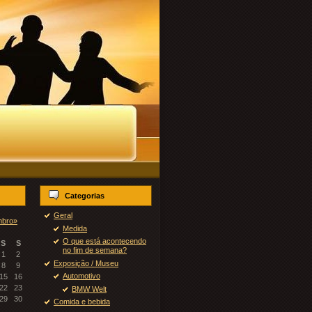
Categorias
Geral
mbro»
Medida
O que está acontecendo
S
S
no fim de semana?
1
2
Exposição / Museu
8
9
Automotivo
15
16
22
23
BMW Welt
29
30
Comida e bebida