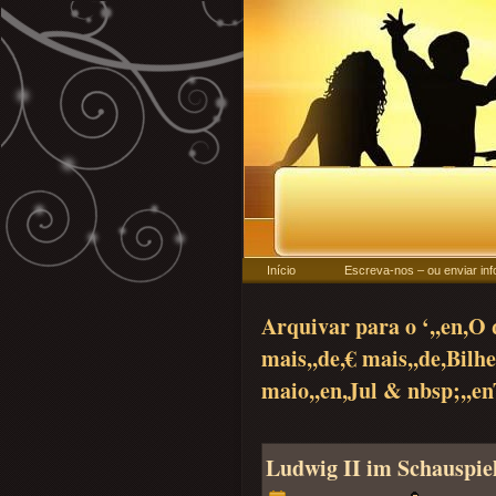
Início
Escreva-nos – ou enviar in
Arquivar para o ‘,,en,O 
mais,,de,€ mais,,de,Bilh
maio,,en,Jul & nbsp;,,en
Ludwig II im Schauspie