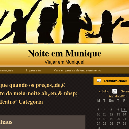
Noite em Munique
Viajar em Munique!
formações
Impressão
Para empresas de entretenimento
Terminkalender
que quando os preços,,de,€
ete da meia-noite ab,,en,& nbsp;
« Julho
Sete
Agosto 2026
Teatro’ Categoria
M
T
Em
T
F
3
4
5
6
7
10
11
12
13
14
17
18
19
20
21
lhaus
24
25
26
27
28
31