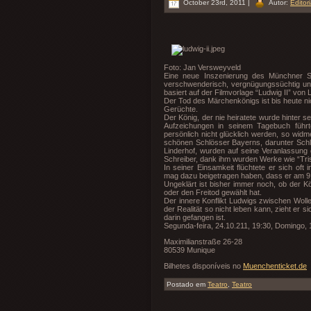
October 23rd, 2011 |
Autor:
Editori
Foto: Jan Versweyveld
Eine neue Inszenierung des Münchner S
verschwenderisch, vergnügungssüchtig und 
basiert auf der Filmvorlage “Ludwig II” von 
Der Tod des Märchenkönigs ist bis heute ni
Gerüchte.
Der König, der nie heiratete wurde hinter 
Aufzeichungen in seinem Tagebuch führt
persönlich nicht glücklich werden, so widm
schönen Schlösser Bayerns, darunter Sch
Linderhof, wurden auf seine Veranlassung 
Schreiber, dank ihm wurden Werke wie “Tri
In seiner Einsamkeit flüchtete er sich oft
mag dazu beigetragen haben, dass er am 9.
Ungeklärt ist bisher immer noch, ob der 
oder den Freitod gewählt hat.
Der innere Konflikt Ludwigs zwischen Wollen
der Realität so nicht leben kann, zieht er s
darin gefangen ist.
Segunda-feira, 24.10.211, 19:30, Domingo, 
Maximilianstraße 26-28
80539 Munique
Bilhetes disponíveis no
Muenchenticket.de
Postado em
Teatro
,
Teatro