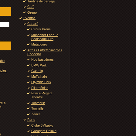
Jardins de cerveja
Café
Grego
Eventos
Cabaré
Circus Krone
Münchner Lach- e
Sociedade Tiro
Matadouro
Artes / Entretenimento /
Concerto
Nos bastidores
ube
BMW Welt
ngles
Gasteig
Muffathalle
Olympic Park
Filarmônico
Prince Regent
Theatre
para
Tonfabrik
s
Tonhalle
Zênite
Parte
Clube 8 Abaixo
Garagem Deluxe
e