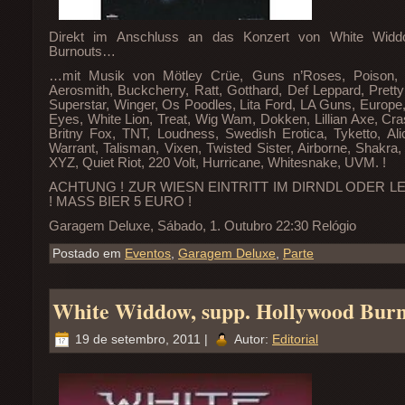
Direkt im Anschluss an das Konzert von White Wid
Burnouts…
…mit Musik von Mötley Crüe, Guns n’Roses, Poison, Be
Aerosmith, Buckcherry, Ratt, Gotthard, Def Leppard, Prett
Superstar, Winger, Os Poodles, Lita Ford, LA Guns, Europe, 
Eyes, White Lion, Treat, Wig Wam, Dokken, Lillian Axe, Cra
Britny Fox, TNT, Loudness, Swedish Erotica, Tyketto, Ali
Warrant, Talisman, Vixen, Twisted Sister, Airborne, Shakra
XYZ, Quiet Riot, 220 Volt, Hurricane, Whitesnake, UVM. !
ACHTUNG ! ZUR WIESN EINTRITT IM DIRNDL ODER 
! MASS BIER 5 EURO !
Garagem Deluxe, Sábado, 1. Outubro 22:30 Relógio
Postado em
Eventos
,
Garagem Deluxe
,
Parte
White Widdow, supp. Hollywood Burn
19 de setembro, 2011 |
Autor:
Editorial