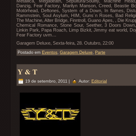
Metallica, Megadeath, Sepultura/Soulfly, Machine Head,
Danzig, Fear Factory, Marilyn Manson, Creed, Beastie B
Motörhead, Deftones, System of a Down, In flames, Distu
Rammstein, Soul Asylum, HIM, Guns´n Roses, Bad Religi
The Machine, Alter Bridge, Finntroll, Guano Apes, , Die Kr
Chemical Romance, Stone Sour, Seether, 3 Doors Down,Bo
Linkin Park
,
Papa Roach
,
Limp Bizkit
,
Jimmy eat world
,
Do
Fear Factory uvm
…
Garagem Deluxe, Sexta-feira, 28. Outubro, 22:00
Postado em
Eventos
,
Garagem Deluxe
,
Parte
Y & T
19 de setembro, 2011 |
Autor:
Editorial