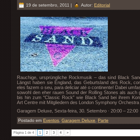
19 de setembro, 2011 |
Autor:
Editorial
Rauchige, ursprüngliche Rockmusik – das sind Black San
Längst haben sie England, das Geburtsland des Rock, co
eles fazem o seu, para deliciar até o continente! Dabei umfa
sowohl den eher rauen Sound der Rolling Stones als auch g
bis hin zum “Classic Rock” wie Black Sand bei ihrem Kon
Art Centre mit Mitgliedern des London Symphony Orchestra
Garagem Deluxe, Sexta-feira, 30. Setembro · 20:00 – 22:00
Postado em
Eventos
,
Garagem Deluxe
,
Parte
Página 1 de 4
1
2
3
4
>