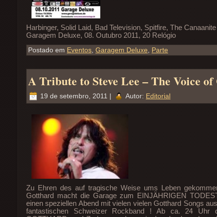
Harbinger
,
Solid Laid
,
Bad Television
,
Spitfire
,
The Canaanite
Garagem Deluxe, 08. Outubro 2011, 20 Relógio
Postado em
Eventos
,
Garagem Deluxe
,
Parte
A Tribute to Steve Lee –
The Voice of
19 de setembro, 2011 |
Autor:
Editorial
Zu Ehren des auf tragische Weise ums Leben gekomme
Gotthard macht die Garage zum EINJÄHRIGEN TODE
einen speziellen Abend mit vielen vielen Gotthard Songs au
fantastischen Schweizer Rockband ! Ab ca. 24 Uhr 