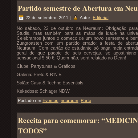
Partido semestre de Abertura em Ne
22 de setembro, 2011 |
Autor:
Editorial
No sábado, 22 de outubro na Neuraum: Obrigação para
Studis, mas também para as mãos de idade na univer
Celebramos juntos o começo de um novo semestre e bem
Zuagroasten com um partido errado: a festa de abert
Neuraum. Com cartão de estudante só paga meia entrad
geral de que pacote de seis cervejas, se agostinian
sensacional 9,50 €. Quem não, será relatado ao Dean!
Clube: Partytunes & Gráficos
Galeria: Preto & R'N'B
Salão: Casa & Techno Essentials
Keksdose: Schlager NDW
Postado em
Eventos
,
neuraum
,
Parte
Receita para comemorar: “MEDICI
TODOS”