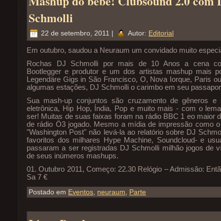
Mashup do bebê! Clubsound 2.0 com 
Schmolli
22 de setembro, 2011 |
Autor:
Editorial
Em outubro, saudou a Neuraum um convidado muito especia
Rochas DJ Schmolli por mais de 10 Anos a cena c
Bootlegger e produtor e um dos artistas mashup mais p
Legendäre Gigs in São Francisco, O, Nova Iorque, Paris 
algumas estações, DJ Schmolli o carimbo em seu passaporte
Sua mash-up conjuntos são cruzamento de gêneros e s
eletrônica, Hip Hop, Índia, Pop e muito mais - com o lem
ser! Muitas de suas faixas foram na rádio BBC 1 eo maior d
de rádio Ö3 jogado. Mesmo a mídia de impressão como o 
"Washington Post" não levá-la ao relatório sobre DJ Schm
favoritos dos milhares Hype Machine, Soundcloud- e usu
passaram a ser registradas DJ Schmolli milhão jogos de 
de seus inúmeros mashups.
01. Outubro 2011, Começo: 22.30 Relógio – Admissão: Então 
Sa 7 €
Postado em
Eventos
,
neuraum
,
Parte