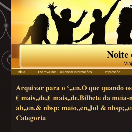
Noite
Via
Início
Escreva-nos – ou enviar informações
Impressão
Arquivar para o ‘,,en,O que quando os 
€ mais,,de,€ mais,,de,Bilhete da meia-
ab,,en,& nbsp; maio,,en,Jul & nbsp;,,
Categoria