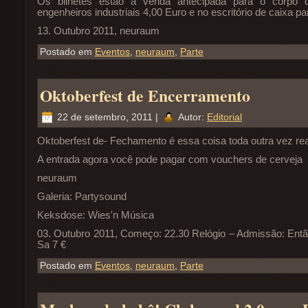
Os bilhetes estão à venda antecipada para o corpo d
engenheiros industriais 4,00 Euro e no escritório de caixa pa
13. Outubro 2011, neuraum
Postado em
Eventos
,
neuraum
,
Parte
Oktoberfest de Encerramento
22 de setembro, 2011 |
Autor:
Editorial
Oktoberfest de- Fechamento é essa coisa toda outra vez rea
A entrada agora você pode pagar com vouchers de cerveja
neuraum
Galeria: Partysound
Keksdose: Wies'n Música
03. Outubro 2011, Começo: 22.30 Relógio – Admissão: Então 
Sa 7 €
Postado em
Eventos
,
neuraum
,
Parte