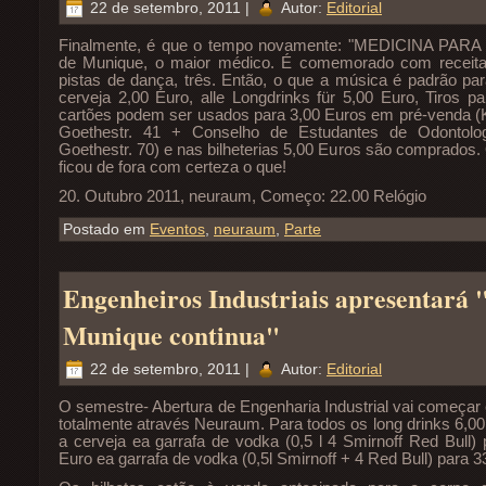
22 de setembro, 2011 |
Autor:
Editorial
Finalmente, é que o tempo novamente: "MEDICINA PARA
de Munique, o maior médico. É comemorado com receita
pistas de dança, três. Então, o que a música é padrão pa
cerveja 2,00 Euro, alle Longdrinks für 5,00 Euro, Tiros p
cartões podem ser usados ​​para 3,00 Euros em pré-venda (K
Goethestr. 41 + Conselho de Estudantes de Odontologi
Goethestr. 70) e nas bilheterias 5,00 Euros são comprados.
ficou de fora com certeza o que!
20. Outubro 2011, neuraum, Começo: 22.00 Relógio
Postado em
Eventos
,
neuraum
,
Parte
Engenheiros Industriais apresentará 
Munique continua"
22 de setembro, 2011 |
Autor:
Editorial
O semestre- Abertura de Engenharia Industrial vai começar 
totalmente através Neuraum. Para todos os long drinks 6,00
a cerveja ea garrafa de vodka (0,5 l 4 Smirnoff Red Bull) 
Euro ea garrafa de vodka (0,5l Smirnoff + 4 Red Bull) para 3