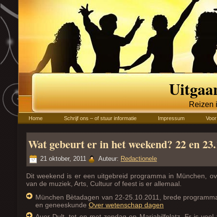
Uitgaa
Reizen 
Home
Schrijf ons – of stuur informatie
Impressum
Voor
Wat gebeurt er in het weekend? 22 en 23
21 oktober, 2011
Auteur:
Redactionele
Dit weekend is er een uitgebreid programma in München, o
van de muziek, Arts, Cultuur of feest is er allemaal.
München Bètadagen van 22-25.10.2011, brede programma
en geneeskunde
Over wetenschap dagen
Auer Dult, tot en met zondag op Mariahilfplatz, Er is veel