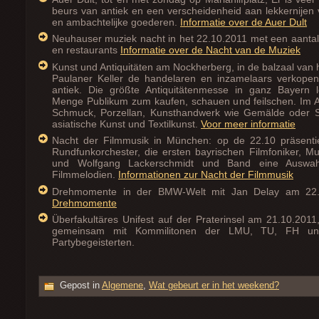
beurs van antiek en een verscheidenheid aan lekkernijen
en ambachtelijke goederen.
Informatie over de Auer Dult
Neuhauser muziek nacht in het 22.10.2011 met een aantal
en restaurants
Informatie over de Nacht van de Muziek
Kunst und Antiquitäten am Nockherberg, in de balzaal van
Paulaner Keller de handelaren en inzamelaars verkope
antiek. Die größte Antiquitätenmesse in ganz Bayern lo
Menge Publikum zum kaufen, schauen und feilschen. Im A
Schmuck, Porzellan, Kunsthandwerk wie Gemälde oder S
asiatische Kunst und Textilkunst.
Voor meer informatie
Nacht der Filmmusik in München: op de 22.10 präsenti
Rundfunkorchester, die ersten bayrischen Filmfoniker, M
und Wolfgang Lackerschmidt und Band eine Auswah
Filmmelodien.
Informationen zur Nacht der Filmmusik
Drehmomente in der BMW-Welt mit Jan Delay am 22
Drehmomente
Überfakultäres Unifest auf der Praterinsel am 21.10.2011,
gemeinsam mit Kommilitonen der LMU, TU, FH un
Partybegeisterten.
Gepost in
Algemene
,
Wat gebeurt er in het weekend?