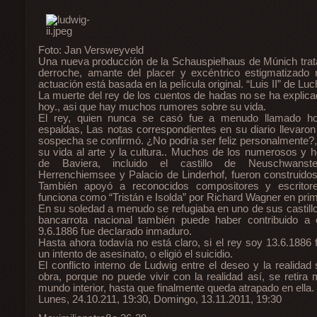
Foto: Jan Versweyveld
Una nueva producción de la Schauspielhaus de Múnich trat
derroche, amante del placer y excéntrico estigmatizado 
actuación está basada en la película original. “Luis II” de Luc
La muerte del rey de los cuentos de hadas no se ha explica
hoy., asi que hay muchos rumores sobre su vida.
El rey, quien nunca se casó fue a menudo llamado h
espaldas, Las notas correspondientes en su diario llevaron
sospecha se confirmó. ¿No podría ser feliz personalmente?,
su vida al arte y la cultura.. Muchos de los numerosos y h
de Baviera, incluido el castillo de Neuschwanst
Herrenchiemsee y Palacio de Linderhof, fueron construidos 
También apoyó a reconocidos compositores y escritore
funciona como “Tristán e Isolda” por Richard Wagner en prim
En su soledad a menudo se refugiaba en uno de sus castill
bancarrota nacional también puede haber contribuido a 
9.6.1886 fue declarado inmaduro.
Hasta ahora todavía no está claro, si el rey soy 13.6.1886
un intento de asesinato, o eligió el suicidio.
El conflicto interno de Ludwig entre el deseo y la realidad
obra, porque no puede vivir con la realidad así, se retir
mundo interior, hasta que finalmente queda atrapado en ella.
Lunes, 24.10.211, 19:30, Domingo, 13.11.2011, 19:30