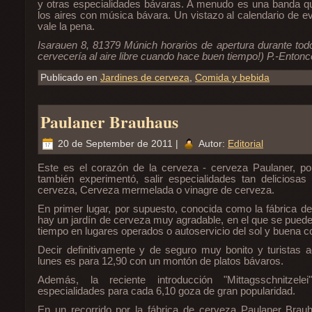
y otras especialidades bávaras. A menudo es una banda q
los aires con música bávara. Un vistazo al calendario de e
vale la pena.
Isarauen 8, 81379 Múnich horarios de apertura durante tod
cervecería al aire libre cuando hace buen tiempo!) P.-Entonc
Publicado en
Jardines de cerveza
,
Comida y bebida
Paulaner Brauhaus
20 de September de 2011 |
Autor:
Editorial
Este es el corazón de la cerveza - cerveza Paulaner, po
también experimentó, salir especialidades tan deliciosa
cerveza, Cerveza mermelada o vinagre de cerveza.
En primer lugar, por supuesto, conocida como la fábrica d
hay un jardín de cerveza muy agradable, en el que se puede
tiempo en lugares operados o autoservicio del sol y buena c
Decir definitivamente y de seguro muy bonito y turistas 
lunes es para 12,90 con un montón de platos bávaros.
Además, la reciente introducción "Mittagsschnitzele
especialidades para cada 6,10 goza de gran popularidad.
En un recorrido por la fábrica de cerveza Paulaner Brauha