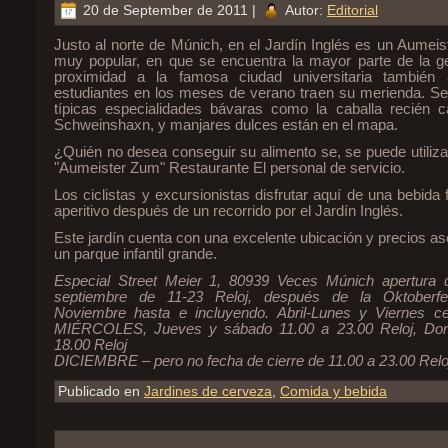
20 de September de 2011 |
Autor:
Editorial
Justo al norte de Múnich, en el Jardín Inglés es un Aumeis
muy popular, en que se encuentra la mayor parte de la ge
proximidad a la famosa ciudad universitaria también
estudiantes en los meses de verano traen su merienda. S
típicas especialidades bávaras como la caballa recién c
Schweinshaxn, y manjares dulces están en el mapa.
¿Quién no desea conseguir su alimento se, se puede utilizar
"Aumeister Zum" Restaurante El personal de servicio.
Los ciclistas y excursionistas disfrutar aquí de una bebida f
aperitivo después de un recorrido por el Jardín Inglés.
Este jardín cuenta con una excelente ubicación y precios a
un parque infantil grande.
Especial Street Meier 1, 80939 Veces Múnich apertura 
septiembre de 11-23 Reloj, después de la Oktoberfes
Noviembre hasta e incluyendo. Abril-Lunes y Viernes 
MIÉRCOLES, Jueves y sábado 11.00 a 23.00 Reloj, Dom
18.00 Reloj
DICIEMBRE – pero no fecha de cierre de 11.00 a 23.00 Relo
Publicado en
Jardines de cerveza
,
Comida y bebida