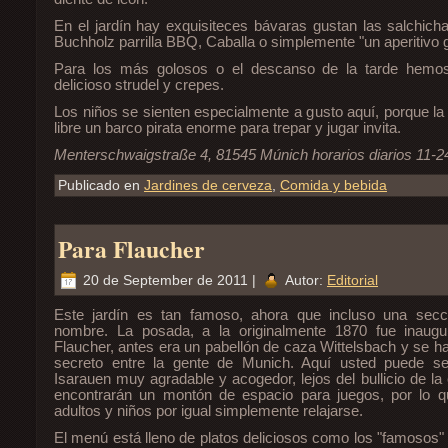
En el jardín hay exquisiteces bávaras gustan las salchic
Buchholz parrilla BBQ, Caballa o simplemente "un aperitivo 
Para los más golosos o el descanso de la tarde hemo
delicioso strudel y crepes.
Los niños se sienten especialmente a gusto aquí, porque la 
libre un barco pirata enorme para trepar y jugar invita.
Menterschwaigstraße 4, 81545 Múnich horarios diarios 11-2
Publicado en
Jardines de cerveza
,
Comida y bebida
Para Flaucher
20 de September de 2011 |
Autor:
Editorial
Este jardín es tan famoso, ahora que incluso una secci
nombre. La posada, a la originalmente 1870 fue inaug
Flaucher, antes era un pabellón de caza Wittelsbach y se h
secreto entre la gente de Munich. Aquí usted puede se
Isarauen muy agradable y acogedor, lejos del bullicio de la
encontrarán un montón de espacio para juegos, por lo qu
adultos y niños por igual simplemente relajarse.
El menú está lleno de platos deliciosos como los "famosos" 