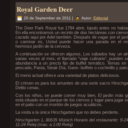
Royal Garden Deer
20 de September de 2011 |
Autor:
Editorial
The Deer Park Royal fue 1784 abrir, lúpulo antes no habían
En ella encontramos un recinto de dos hectáreas con ciervo
cazado aquí por Adel también. Después de vagar por el jar
o caminar es, Usted puede hacer una parada en el re
hermoso jardín de la cerveza.
A continuación se ofrecen algunos, Los sábados hay un a
varias veces al mes, el llamado "viaje culinario", pueden 
abundancia a un precio fijo de buffet temático. Temas en
pescado, Pasta, Steak Día, Gans- buffets o cochinillo y pato
El menú actual ofrece una variedad de platos deliciosos.
El crimen es para los amantes de una serie sacro Hirschgar
Delito cenas.
Con los niños, se puede comer muy bien, El jardín más 
está situado en el parque de los ciervos y lugar para jugar 
en el patio con un montón de juegos acuáticos.
La visita a la única Hirschgarten que no debes perderte.
Hirschgarten 1, 80639 Múnich Horario del restaurante: 9-24
11-24 Reloj (max. a 1:00 Reloj)