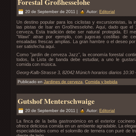
Forestal Großhesselohe
20 de September de 2011 |
Autor:
Editorial
Un destino popular para los ciclistas y excursionistas, la in
las pistas de Isar en Großhesselohe. Aquí, dado que el 
cerveza, Esta tradición debe ser natural protegida. El m
"Wawi" atrae por ejemplo, con jugosas costillas de cer
ensaladas frescas amplias. La gran hambre o el deseo por
ser satisfecha aquí.
Como "jardín de cerveza Jazz", la economía forestal conti
todos, la Lista de banda debe estudiar, a uno le gustarí
comida con música.
Georg-Kalb-Strasse 3, 82042 Múnich horarios diarios 10:30 -
Publicado en
Jardines de cerveza
,
Comida y bebida
Gutshof Menterschwaige
20 de September de 2011 |
Autor:
Editorial
La finca de la bella gastronómico en el exterior cocine
ofrece deliciosa comida en un ambiente agradable. La elega
especialidades como el solomillo de ternera con puré de tr
diente de león.