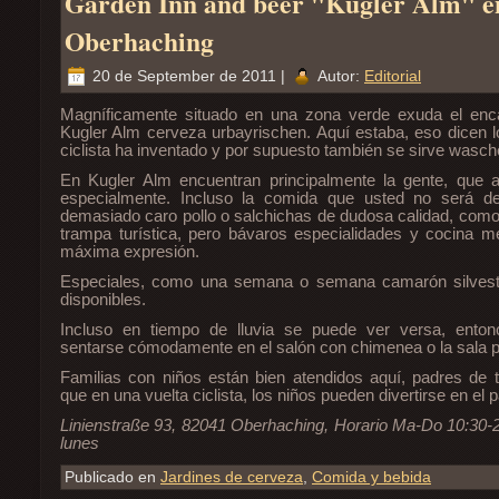
Garden Inn and beer "Kugler Alm" e
Oberhaching
20 de September de 2011 |
Autor:
Editorial
Magníficamente situado en una zona verde exuda el enca
Kugler Alm cerveza urbayrischen. Aquí estaba, eso dicen lo
ciclista ha inventado y por supuesto también se sirve wasch
En Kugler Alm encuentran principalmente la gente, que 
especialmente. Incluso la comida que usted no será d
demasiado caro pollo o salchichas de dudosa calidad, como
trampa turística, pero bávaros especialidades y cocina m
máxima expresión.
Especiales, como una semana o semana camarón silvest
disponibles.
Incluso en tiempo de lluvia se puede ver versa, ento
sentarse cómodamente en el salón con chimenea o la sala pr
Familias con niños están bien atendidos aquí, padres de t
que en una vuelta ciclista, los niños pueden divertirse en el pa
Linienstraße 93, 82041 Oberhaching, Horario Ma-Do 10:30-2
lunes
Publicado en
Jardines de cerveza
,
Comida y bebida