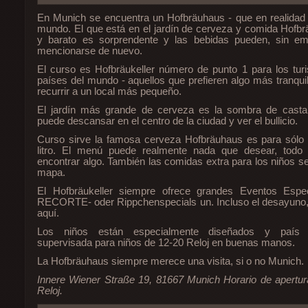
En Munich se encuentra un Hofbräuhaus - que en realidad 
mundo. El que está en el jardín de cerveza y comida Hofbrä
y barato es sorprendente y las bebidas pueden, sin e
mencionarse de nuevo.
El curso es Hofbräukeller número de punto 1 para los turi
países del mundo - aquellos que prefieren algo más tranquil
recurrir a un local más pequeño.
El jardín más grande de cerveza es la sombra de castañ
puede descansar en el centro de la ciudad y ver el bullicio.
Curso sirve la famosa cerveza Hofbräuhaus es para sólo
litro. El menú puede realmente nada que desear, tod
encontrar algo. También las comidas extra para los niños s
mapa.
El Hofbräukeller siempre ofrece grandes Eventos Espec
RECORTE- oder Rippchenspecials un. Incluso el desayuno
aquí.
Los niños están especialmente diseñados y país p
supervisada para niños de 12-20 Reloj en buenas manos.
La Hofbräuhaus siempre merece una visita, si o no Munich.
Innere Wiener Straße 19, 81667 Munich Horario de apert
Reloj.