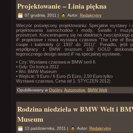
Projektowanie – Linia piękna
07 grudnia, 2011 |
Autor:
Redakcyjny
Wieczór poświęcony projektowaniu: Specjalne wystawy i 
projektowania samochodów i mody, Światło i muzy
przestrzeń. Koncentrujemy się na obiektach zwycięskiego p
iF projektowe i nowa wystawa czasowa "The Line of B
coupe i kabriolety (z 1937 do 2011)". Ponadto, jeśli 
współpracy z BMW muzeum 100 GOLD doskonał
tegorocznego design award iF na specjalnej wystawie.
• Czy: Wystawa czasowa w BMW serii 6
• Gdy: Do końca 2012
• Wo: BMW Museum
• Wejście: 9 Euro / 6 Euro (5 Euro, 2,50 Euro tylko
Wystawa czasowa, Cena od 1. STYCZEŃ 2012)
Opublikowany w
Ogólny
,
Automotive
,
BMW Welt
Rodzina niedziela w BMW Welt i B
Museum
13 października, 2011 |
Autor:
Redakcyjny