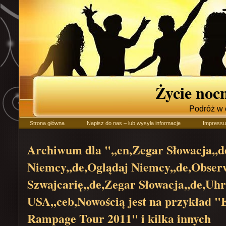
Życie no
Podróż w 
Strona główna
Napisz do nas – lub wysyła informacje
Impress
Archiwum dla ",,en,Zegar Słowacja,,d
Niemcy,,de,Oglądaj Niemcy,,de,Obser
Szwajcarię,,de,Zegar Słowacja,,de,Uhr
USA,,ceb,Nowością jest na przykład 
Rampage Tour 2011" i kilka innych