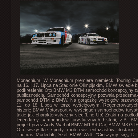
Monachium. W Monachium premiera niemiecki Touring C
na 16. i 17. Lipca na Stadionie Olimpijskim, BMW świecie 
podkreślenie: Oto BMW M3 DTM samochód koncepcyjny za
publicznością. Samochód koncepcyjny pozwala przedsmak
samochód DTM z BMW. Na gorączkę wyścigów przewróc
11. do 18. Lipca w torze wyścigowym. Regenerowanych
historię BMW Motorsport w wyścigach samochodów turyst
takie jak charakterystyczny sieci(Line Up)-Znaki na podłod
legendarny samochodów turystycznych historii, z.B. 
projekt przez Andy Warhol BMW M1 Art Car, BMW M3 GT
Oto wszystkie sporty motorowe entuzjastów dostanie 
Thomas Muderlak, Szef BMW Welt: "Cieszymy się,, DT