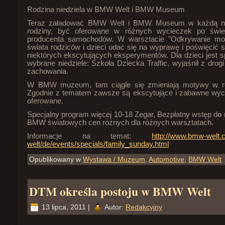
Rodzina niedziela w BMW Welt i BMW Museum
Teraz załadować BMW Welt i BMW Museum w każdą nie
rodziny, być oferowane w różnych wycieczek po świec
producenta samochodów. W warsztacie "Odkrywanie m
świata rodziców i dzieci udać się na wyprawę i poświęcić s
niektórych ekscytujących eksperymentów. Dla dzieci jest sp
wybrane niedziele: Szkoła Dziecka Traffic, wyjaśnił z drog
zachowania.
W BMW muzeum, tam ciągle się zmieniają motywy w róż
Zgodnie z tematem zawsze są ekscytujące i zabawne wyci
oferowane.
Specjalny program więcej 10-18 Zegar, Bezpłatny wstęp 
BMW światowych cen różnych dla różnych warsztatach.
Informacje na temat:
http://www.bmw-welt
welt/de/events/specials/family_sunday.html
Opublikowany w
Wystawa / Muzeum
,
Automotive
,
BMW Welt
DTM określa postoju w BMW Welt
13 lipca, 2011 |
Autor:
Redakcyjny