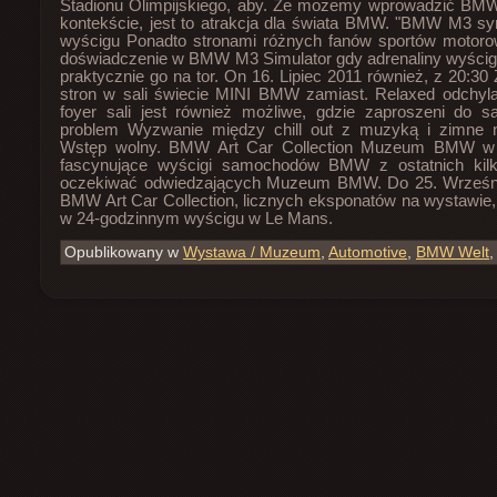
Stadionu Olimpijskiego, aby. Że możemy wprowadzić B
kontekście, jest to atrakcja dla świata BMW. "BMW M3 sy
wyścigu Ponadto stronami różnych fanów sportów motorow
doświadczenie w BMW M3 Simulator gdy adrenaliny wyścigi 
praktycznie go na tor. On 16. Lipiec 2011 również, z 20:30
stron w sali świecie MINI BMW zamiast. Relaxed odchyla
foyer sali jest również możliwe, gdzie zaproszeni do
problem Wyzwanie między chill out z muzyką i zimne n
Wstęp wolny. BMW Art Car Collection Muzeum BMW w j
fascynujące wyścigi samochodów BMW z ostatnich kil
oczekiwać odwiedzających Muzeum BMW. Do 25. Wrześni
BMW Art Car Collection, licznych eksponatów na wystawie, 
w 24-godzinnym wyścigu w Le Mans.
Opublikowany w
Wystawa / Muzeum
,
Automotive
,
BMW Welt