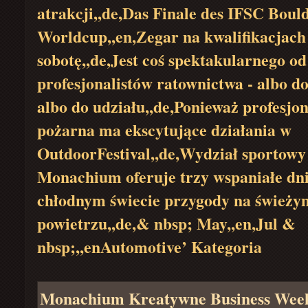
atrakcji,,de,Das Finale des IFSC Boul
Worldcup,,en,Zegar na kwalifikacjach
sobotę,,de,Jest coś spektakularnego od
profesjonalistów ratownictwa - albo do
albo do udziału,,de,Ponieważ profesjon
pożarna ma ekscytujące działania w
OutdoorFestival,,de,Wydział sportow
Monachium oferuje trzy wspaniałe dn
chłodnym świecie przygody na świeży
powietrzu,,de,& nbsp; May,,en,Jul &
nbsp;,,enAutomotive’ Kategoria
Monachium Kreatywne Business Wee