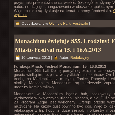
przysmaki prezentowane są wielkie. Szczególnie słynny W
naturalne dla jego zaangażowania w obszarze społecznym 
Więc co roku są dyskusje na temat ochrony środowiska.
C
wpisu »
Opublikowany w
Olympic Park
,
Festiwale
|
Monachium świętuje 855. Urodziny! 
Miasto Festival na 15. i 16.6.2013
10 czerwca, 2013 |
Autor:
Redakcyjny
Fundacja Miasto Festival Monachium, 15 i 16.6.2013
Monachium 855 Lat! Do tej pomyślnej okazji, miasto ocz
gościć wielką imprezę dla wszystkich mieszkańców. On 15.
trochę na Marienplatz, z muzyką, Taniec, Pomysły i w
okolicy Monachium Monachium są serdecznie zapros
urodziny kamień milowy.
Marienplatz w Monachium będzie hub, począwszy 
wydarzenia w okolicznych ulicach i placach, a nie. Duża sc
23 Program Zegar jest wykonany, Oferuje przede wszy
muzyczne. Na każdy gust powinno być coś. Więc to idzie
relaksujące z trip hopu, z duże zespoły i orkiestry mo
mitgeswingt, także w Bawarii ukochanej muzyki ludowej j