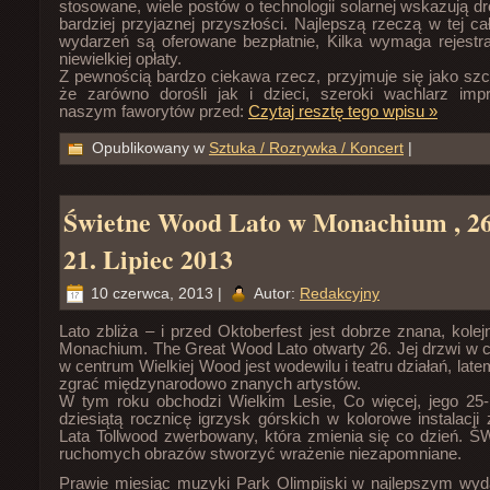
stosowane, wiele postów o technologii solarnej wskazują dr
bardziej przyjaznej przyszłości. Najlepszą rzeczą w tej ca
wydarzeń są oferowane bezpłatnie, Kilka wymaga rejestr
niewielkiej opłaty.
Z pewnością bardzo ciekawa rzecz, przyjmuje się jako szc
że zarówno dorośli jak i dzieci, szeroki wachlarz im
naszym faworytów przed:
Czytaj resztę tego wpisu »
Opublikowany w
Sztuka / Rozrywka / Koncert
|
Świetne Wood Lato w Monachium , 2
21. Lipiec 2013
10 czerwca, 2013 |
Autor:
Redakcyjny
Lato zbliża – i przed Oktoberfest jest dobrze znana, kolej
Monachium. The Great Wood Lato otwarty 26. Jej drzwi w 
w centrum Wielkiej Wood jest wodewilu i teatru działań, la
zgrać międzynarodowo znanych artystów.
W tym roku obchodzi Wielkim Lesie, Co więcej, jego 25-
dziesiątą rocznicę igrzysk górskich w kolorowe instalacji 
Lata Tollwood zwerbowany, która zmienia się co dzień. 
ruchomych obrazów stworzyć wrażenie niezapomniane.
Prawie miesiąc muzyki Park Olimpijski w najlepszym wyd