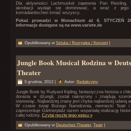
Dla aktywności Lachmuskel zapewnia Pan Riesling, 
akrobacji wydaje się dominować, a wraz z jego t
komädiantischen śmiać wszyscy.
Pokaż prowadzi w Monachium aż 6. STYCZEŃ 20
informacje dostępne są na www.variete.de
Opublikowany w
Sztuka / Rozrywka / Koncert
|
Jungle Book Musical Rodzina w Deut
Theater
3 grudnia, 2012 |
Autor:
Redakcyjny
Jungle Book by Rudyard Kipling, fantastyczna historia o chł
dorasta w dżungli, został nakręcony i znajdują szero
stanowiąc. Najbardziej znany jest chyba najbardziej udaną 
W czasie świąt Bożego Narodzenia, niemiecki Teatr i
zaprezentuje Gärtnerplatz razem wspaniałą realizację histori
całej rodziny.
Czytaj resztę tego wpisu »
Opublikowany w
Deutsches Theater
,
Teatr
|