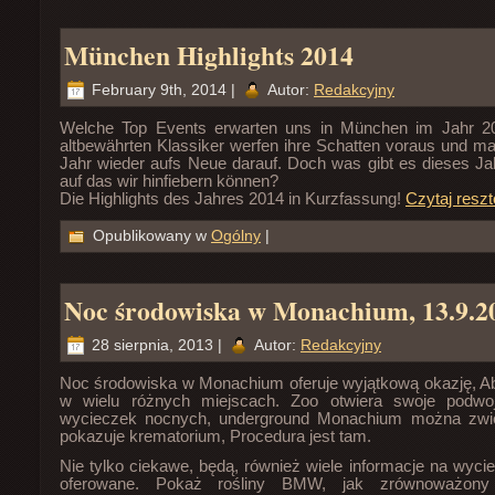
München Highlights 2014
February 9th, 2014 |
Autor:
Redakcyjny
Welche Top Events erwarten uns in München im Jahr 20
altbewährten Klassiker werfen ihre Schatten voraus und man
Jahr wieder aufs Neue darauf. Doch was gibt es dieses Ja
auf das wir hinfiebern können?
Die Highlights des Jahres 2014 in Kurzfassung!
Czytaj reszt
Opublikowany w
Ogólny
|
Noc środowiska w Monachium, 13.9.2
28 sierpnia, 2013 |
Autor:
Redakcyjny
Noc środowiska w Monachium oferuje wyjątkową okazję, A
w wielu różnych miejscach. Zoo otwiera swoje podwoj
wycieczek nocnych, underground Monachium można zwie
pokazuje krematorium, Procedura jest tam.
Nie tylko ciekawe, będą, również wiele informacje na wycie
oferowane. Pokaż rośliny BMW, jak zrównoważony