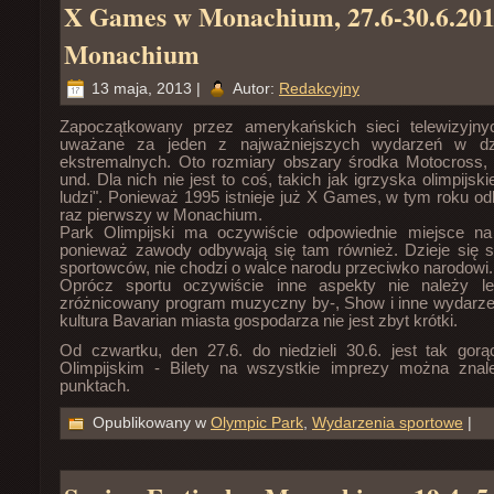
X Games w Monachium, 27.6-30.6.20
Monachium
13 maja, 2013 |
Autor:
Redakcyjny
Zapoczątkowany przez amerykańskich sieci telewizyj
uważane za jeden z najważniejszych wydarzeń w dzi
ekstremalnych. Oto rozmiary obszary środka Motocross
und. Dla nich nie jest to coś, takich jak igrzyska olimpijsk
ludzi". Ponieważ 1995 istnieje już X Games, w tym roku od
raz pierwszy w Monachium.
Park Olimpijski ma oczywiście odpowiednie miejsce na 
ponieważ zawody odbywają się tam również. Dzieje się 
sportowców, nie chodzi o walce narodu przeciwko narodowi.
Oprócz sportu oczywiście inne aspekty nie należy le
zróżnicowany program muzyczny by-, Show i inne wydarzen
kultura Bavarian miasta gospodarza nie jest zbyt krótki.
Od czwartku,
den
27.6. do niedzieli 30.6. jest tak gor
Olimpijskim - Bilety na wszystkie imprezy można zna
punktach.
Opublikowany w
Olympic Park
,
Wydarzenia sportowe
|