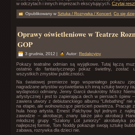
w odczytach i innych imprezach ekscytujących.
Czytaj resz
Opublikowany w
Sztuka / Rozrywka / Koncert
,
Co się dzi
Oprawy oświetleniowe w Teatrze Rozm
GOP
3 grudnia, 2012 |
Autor:
Redakcyjny
Pokazy teatralne odmian są wyjątkowe. Tutaj łączą muz
ostatnio do fantastycznego pokaz świetlny, zostać 
wszystkich zmysłów publiczności.
Na światowej premierze tego wspaniałego pokazu zje
nagradzane artystów wyświetlania ich inną sztukę tworzy r
wydajności odmiany. Jenny Garcii dwukrotny Mistrz Niem
artystycznej i jest to zapierająca dech w piersiach śpiew 
zawiera utwory z debiutanckiego albumu “Lifebathing” nie
na etapie, ale wolnowiszące pierścień powietrza. Pracuje z
hula hoop artysta. Ernest Palchyow był jednym z naj
zawodzie – akrobacje, znany także jako akrobacji Hand
młodszej grupy “Szalony Lot juniorzy” akrobatyka p
najlepszej formie, Tom Noddy pokazuje swoją sztukę bubble,
zabawa, rozrywka dla dzieci nie.