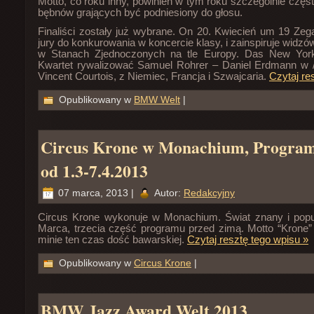
Motto, co roku inny, powinien w tym roku szczególnie częst
bębnów grających być podniesiony do głosu.
Finaliści zostały już wybrane. On 20. Kwiecień um 19 Zega
jury do konkurowania w koncercie klasy, i zainspiruje widzó
w Stanach Zjednoczonych na tle Europy. Das New York
Kwartet rywalizować Samuel Rohrer – Daniel Erdmann w 
Vincent Courtois, z Niemiec, Francja i Szwajcaria.
Czytaj re
Opublikowany w
BMW Welt
|
Circus Krone w Monachium, Progra
od 1.3-7.4.2013
07 marca, 2013 |
Autor:
Redakcyjny
Circus Krone wykonuje w Monachium. Świat znany i popul
Marca, trzecia część programu przed zimą. Motto “Krone”
minie ten czas dość bawarskiej.
Czytaj resztę tego wpisu »
Opublikowany w
Circus Krone
|
BMW Jazz Award Welt 2013