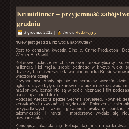
Krimidinner – przyjemność zabójstw
grudniu
3 grudnia, 2012 |
Autor:
Redakcyjny
“Krew jest gęstsza niż woda naprawdę?”
Jest to centralna kwestia Dine & Crime-Production “Dea
Werner R. Gawlik.
Kolorowe połączenie obliczeniową przedsiębiorcy kobie
milionera i jej męża, zrobić biednego w kryzys wieku ś
dealerzy broni i wreszcie łatwo nimfomanka Korsin wprowa
wieczorem dzieje.
Przypadkowo spotykają się na normalny wieczór, dwie
ogłoszenia, że były one zarówno zdradzeni przez swoich 
małżonków, jednak nie są w ogóle nieznane i flirt podcz
barze tapas nie daleko.
Podczas wieczoru będzie Secrets Revealed, Również dea
korsykański uzyskać jej wydajność. Połączenie zbierani
przypadkowych razem geratenen uwikłany bardziej
tajemniczości i intrygi – morderstwo wydaje się nie
niespodzianka…
Koncepcja okazała się kolacja tajemnica morderstwa.