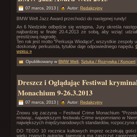
07 marca, 2013 |
Autor:
Redakcyjny
BMW Welt Jazz Award przechodzi do następnej rundy!
An
6 Niedziele odbędzie się wstępna, Jury określa następ
najbardziej w finale 20.4.2013 ze sobą, aby wziąć udzi
prestiżową nagrodę.
Ten rok jest motto “Perkusja Wiodące”, wszystkie zespoły u
doskonały perkusista, tytułów daje odpowiedniego napędu.
wpisu »
Opublikowany w
BMW Welt
,
Sztuka / Rozrywka / Koncert
Dreszcz i Oglądając Festiwal krymina
Monachium 9-26.3.2013
07 marca, 2013 |
Autor:
Redakcyjny
Znowu się zaczyna – Festiwal Crime Monachium “Przes
mówiąc, największym festiwalu Crime wspomniano w Niem
największych międzynarodowych standardów, rozpoczyna 
DO TEGO 10 rocznica kultowych imprez oczekują gości 
wielu znanych autorów, tajemnica ma zaszczyt zaprezent