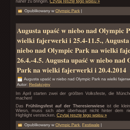
näher zu bringen.
Czytaj resztę tego wpisu »
Opublikowany w
Olympic Park
|
Augusta upaść w niebo nad Olympic 
wielki fajerwerki i 25.4-11.5., August
niebo nad Olympic Park na wielki faj
26.4.-4.5. Augusta upaść w niebo nad
Park na wielki fajerwerki i 20.4.2014
Augusta upaść w niebo nad Olympic Park na wielki fajerwe
Autor:
Redakcyjny
Im April starten zwei der größten Volksfeste, die Münc
machen!
Das
Frühlingsfest auf der Theresienwiese
ist die klei
Wiesn, muss sich aber überhaupt nicht hinter dem ri
Highlight verstecken.
Czytaj resztę tego wpisu »
Opublikowany w
Olympic Park
,
Festiwale
|