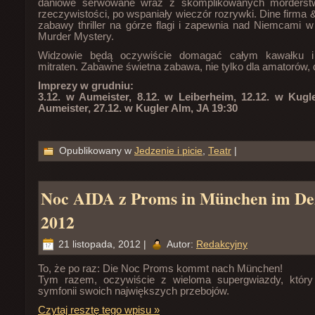
daniowe serwowane wraz z skomplikowanych morderst
rzeczywistości, po wspaniały wieczór rozrywki. Dine firma 
zabawy thriller na górze flagi i zapewnia nad Niemcami 
Murder Mystery.
Widzowie będą oczywiście domagać całym kawałku i
mitraten. Zabawne świetna zabawa, nie tylko dla amatorów, 
Imprezy w grudniu:
3.12. w Aumeister, 8.12. w Leiberheim, 12.12. w Kugl
Aumeister, 27.12. w Kugler Alm, JA 19:30
Opublikowany w
Jedzenie i picie
,
Teatr
|
Noc AIDA z Proms in München im D
2012
21 listopada, 2012 |
Autor:
Redakcyjny
To, że po raz: Die Noc Proms kommt nach München!
Tym razem, oczywiście z wieloma supergwiazdy, któr
symfonii swoich największych przebojów.
Czytaj resztę tego wpisu »