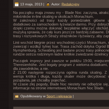
13 maja, 2013 |
Autor:
Redakcyjny
Na początku maja znowu my - Blade Noc zaczyna, atrakcj
miłośników in-line skating w okolicach Monachium.
W zależności od trasy każdy poniedziałek główne 
dodatkowo za samochodem łyżwiarze darmo. Przy dobrych
dzięki czemu można dokonać bezpłatnie włączyć obchód.
muzyką sprawia, że ​​cały kurs jeszcze bardziej zabawne. D
trasy i rozrywkowych Straży strażników i łyżwiarzy, aby za
Linii wschód biegnie przez wschodniej części Monachium, 
zwierząt i wzdłuż tylnej Isar. Trasa zachód dotyka Ogród B
Nymphenburg. Schwabing jest badane przez trasy północnej
rundzie ostrza rodzinnym ładne krótkie zwiedzanie dzielnicy 
Początek imprezy jest zawsze w pobliżu 19:00, miejscem
Theresienhöhe. Jest bogaty program z wieloma dodatkami,
dla zawodników, a nie.
Z 21:00 następnie rozpoczyna ogólna runda skating. Z k
wersja krótka i długa, każdy skater może decydować 
pożądania, jak chciałby pojechać.
W czasie złej pogody, Blade Noc niestety nie odbędzie się
informacje na stronie internetowej Monachium Noc Blade.
Opublikowany w
Sport i rekreacja
|