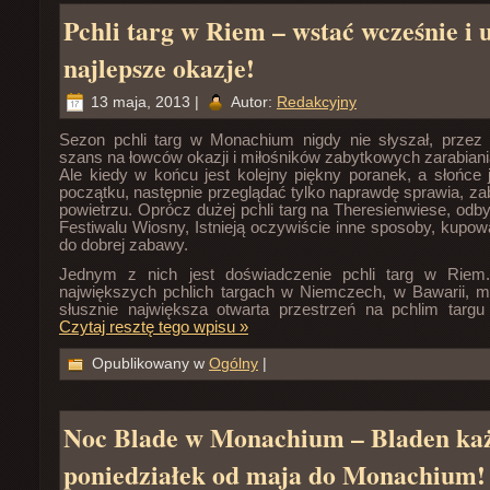
Pchli targ w Riem – wstać wcześnie i 
najlepsze okazje!
13 maja, 2013 |
Autor:
Redakcyjny
Sezon pchli targ w Monachium nigdy nie słyszał, przez 
szans na łowców okazji i miłośników zabytkowych zarabiani
Ale kiedy w końcu jest kolejny piękny poranek, a słońce j
początku, następnie przeglądać tylko naprawdę sprawia, 
powietrzu. Oprócz dużej pchli targ na Theresienwiese, od
Festiwalu Wiosny, Istnieją oczywiście inne sposoby, kupow
do dobrej zabawy.
Jednym z nich jest doświadczenie pchli targ w Riem
największych pchlich targach w Niemczech, w Bawarii, 
słusznie największa otwarta przestrzeń na pchlim targu
Czytaj resztę tego wpisu »
Opublikowany w
Ogólny
|
Noc Blade w Monachium – Bladen ka
poniedziałek od maja do Monachium!