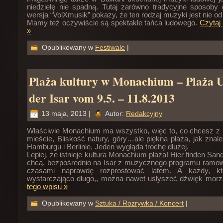
niedzielę nie spadną. Tutaj zarówno tradycyjne sposoby
wersja “VolXmusik” pokazy, że ten rodzaj muzyki jest nie od
Mamy też oczywiście są spektakle tańca ludowego.
Czytaj
»
Opublikowany w
Festiwale
|
Plaża kultury w Monachium – Plaża U
der Isar vom 9.5. – 11.8.2013
13 maja, 2013 |
Autor:
Redakcyjny
Właściwie Monachium ma wszystko, więc to, co chcesz z 
mieście, Bliskość natury, góry…ale piękna plaża, jak znal
Hamburgu i Berlinie, Jeden wygląda trochę dłużej.
Lepiej, że istnieje kultura Monachium plaża! Hier finden San
chcą, bezpośrednio na Isar z muzycznego programu ramow
czasami naprawdę rozprostować latem. A każdy, k
wystarczająco długo,, można nawet usłyszeć dźwięk mo
tego wpisu »
Opublikowany w
Sztuka / Rozrywka / Koncert
|