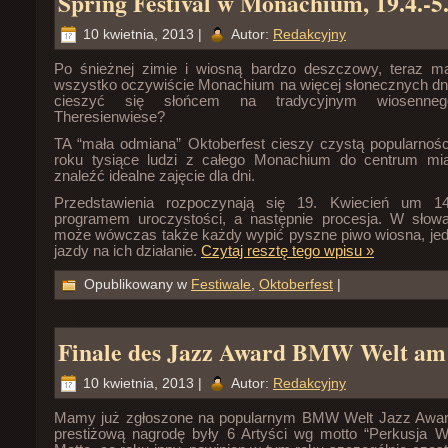
Spring Festival w Monachium, 19.4.-5
10 kwietnia, 2013 |
Autor:
Redakcyjny
Po śnieżnej zimie i wiosną bardzo deszczowy, teraz m
wszystko oczywiście Monachium na więcej słonecznych dni.
cieszyć się słońcem na tradycyjnym wiosenneg
Theresienwiese?
TA “mała odmiana” Oktoberfest cieszy czystą popularnośc
roku tysiące ludzi z całego Monachium do centrum mi
znaleźć idealne zajęcie dla dni.
Przedstawienia rozpoczynają się 19. Kwiecień um 
programem uroczystości, a następnie procesja. W słowac
może wówczas także każdy wypić pyszne piwo wiosna, jed
jazdy na ich działanie.
Czytaj resztę tego wpisu »
Opublikowany w
Festiwale
,
Oktoberfest
|
Finale des Jazz Award BMW Welt am 
10 kwietnia, 2013 |
Autor:
Redakcyjny
Mamy już zgłoszone na popularnym BMW Welt Jazz Awar
prestiżową nagrodę były 6 Artyści wg motto “Perkusja W