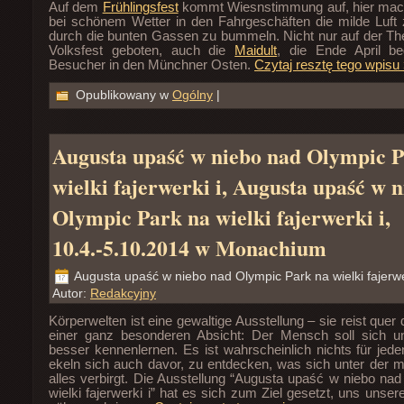
Auf dem
Frühlingsfest
kommt Wiesnstimmung auf, hier mach
bei schönem Wetter in den Fahrgeschäften die milde Luft
durch die bunten Gassen zu bummeln. Nicht nur auf der Th
Volksfest geboten, auch die
Maidult
, die Ende April beg
Besucher in den Münchner Osten.
Czytaj resztę tego wpisu
Opublikowany w
Ogólny
|
Augusta upaść w niebo nad Olympic 
wielki fajerwerki i, Augusta upaść w 
Olympic Park na wielki fajerwerki i,
10.4.-5.10.2014 w Monachium
Augusta upaść w niebo nad Olympic Park na wielki fajerwe
Autor:
Redakcyjny
Körperwelten ist eine gewaltige Ausstellung – sie reist quer 
einer ganz besonderen Absicht: Der Mensch soll sich u
besser kennenlernen. Es ist wahrscheinlich nichts für jede
ekeln sich auch davor, zu entdecken, was sich unter der 
alles verbirgt. Die Ausstellung “Augusta upaść w niebo na
wielki fajerwerki i” hat es sich zum Ziel gesetzt, uns unse