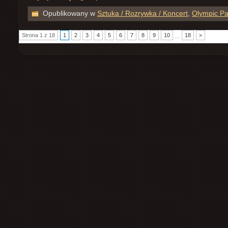
Opublikowany w
Sztuka / Rozrywka / Koncert
,
Olympic Pa
Strona 1 z 18
1
2
3
4
5
6
7
8
9
10
18
>
...