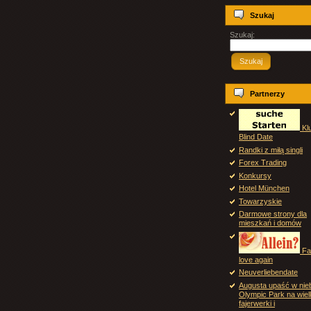
Szukaj
Szukaj:
Szukaj
Partnerzy
Kl
Blind Date
Randki z miłą singli
Forex Trading
Konkursy
Hotel München
Towarzyskie
Darmowe strony dla
mieszkań i domów
Fal
love again
Neuverliebendate
Augusta upaść w nie
Olympic Park na wiel
fajerwerki i