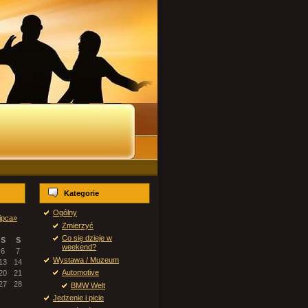
Kategorie
Ogólny
ipca»
Zmierzyć
Co się dzieje w
S
S
weekend?
6
7
Wystawa / Muzeum
13
14
Automotive
20
21
27
28
BMW Welt
Jedzenie i picie