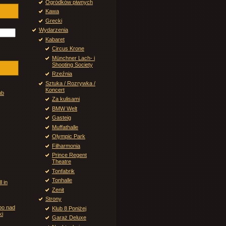
Ogródków piwnych
Kawa
Grecki
Wydarzenia
Kabaret
Circus Krone
Münchner Lach- i
Shooting Society
Rzeźnia
Sztuka / Rozrywka /
Koncert
ub
Za kulisami
BMW Welt
Gasteig
Muffathalle
Olympic Park
Filharmonia
Prince Regent
Theatre
Tonfabrik
Tonhalle
l in
Zenit
Strony
bo nad
Klub 8 Poniżej
ki
Garaż Deluxe