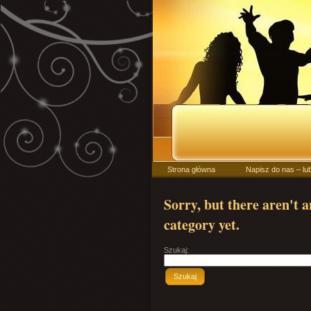
Strona główna
Napisz do nas – lu
Sorry, but there aren't 
category yet.
Szukaj:
Szukaj