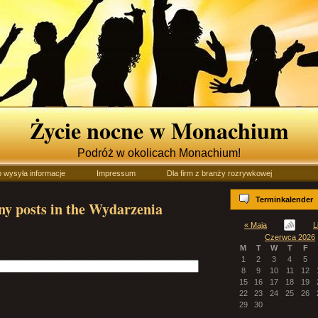
Życie nocne w Monachium
Podróż w okolicach Monachium!
b wysyła informacje
Impressum
Dla firm z branży rozrywkowej
Terminkalender
any posts in the Wydarzenia
« Maja
L
Czerwca 2026
M
T
W
T
F
1
2
3
4
5
8
9
10
11
12
15
16
17
18
19
22
23
24
25
26
29
30